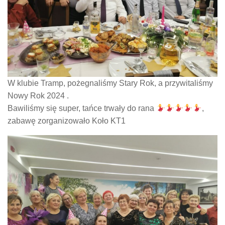
W klubie Tramp, pożegnaliśmy Stary Rok, a przywitaliśmy
Nowy Rok 2024 .
Bawiliśmy się super, tańce trwały do rana
,
zabawę zorganizowało Koło KT1