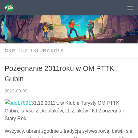
Skip to content
GKR "LUZ"
/
KLUBY/KOŁA
Pożegnanie 2011roku w OM PTTK
Gubin
2022-09-09
31.12.2011r., w Klubie Turysty OM PTTK
Gubin, turyści z Dreptaków, LUZ-aków i KT2 pożegnali
Stary Rok.
Wszyscy, ubrani zgodnie z tradycją sylwestrową, bawili się