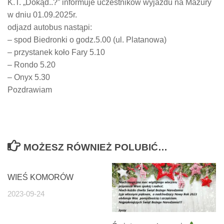
K.T. „Dokąd..?” informuje uczestników wyjazdu na Mazury
w dniu 01.09.2025r.
odjazd autobus nastąpi:
– spod Biedronki o godz.5.00 (ul. Platanowa)
– przystanek koło Fary 5.10
– Rondo 5.20
– Onyx 5.30
Pozdrawiam
MOŻESZ RÓWNIEŻ POLUBIĆ…
WIEŚ KOMORÓW
2023-09-24