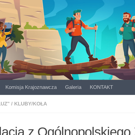
Komisja Krajoznawcza
Galeria
KONTAKT
LUZ"
/
KLUBY/KOŁA
lacja z Ogólnopolskiego