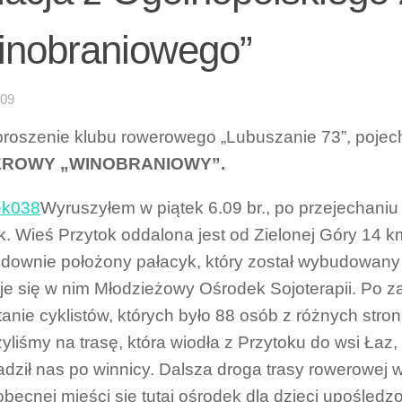
inobraniowego”
-09
roszenie klubu rowerowego „Lubuszanie 73”, poje
ROWY „WINOBRANIOWY”.
Wyruszyłem w piątek 6.09 br., po przejechaniu
k. Wieś Przytok oddalona jest od Zielonej Góry 14 km, 
downie położony pałacyk, który został wybudowany 
je się w nim Młodzieżowy Ośrodek Sojoterapii. Po za
tanie cyklistów, których było 88 osób z różnych str
yliśmy na trasę, która wiodła z Przytoku do wsi Łaz, 
dził nas po winnicy. Dalsza droga trasy rowerowej
 obecnej mieści się tutaj ośrodek dla dzieci upośled