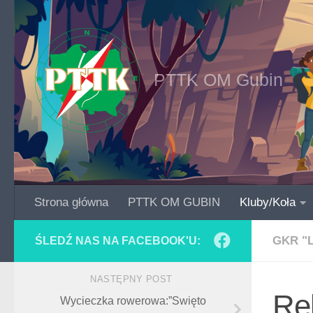
Skip to content
PTTK OM Gubin
Strona główna
PTTK OM GUBIN
Kluby/Koła
GKR "
ŚLEDŹ NAS NA FACEBOOK'U:
NASTĘPNY POST
Re
Wycieczka rowerowa:”Swięto