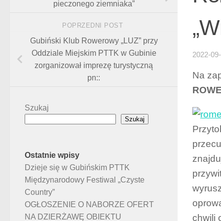
pieczonego ziemniaka”
„W
POPRZEDNI POST
Gubiński Klub Rowerowy „LUZ” przy
Oddziale Miejskim PTTK w Gubinie
2022-09
zorganizował imprezę turystyczną
Na zap
pn::
ROWE
Szukaj
Szukaj
Przyto
przecu
Ostatnie wpisy
znajdu
Dzieje się w Gubińskim PTTK
przywi
Międzynarodowy Festiwal „Czyste
wyrusz
Country”
oprowa
OGŁOSZENIE O NABORZE OFERT
NA DZIERŻAWĘ OBIEKTU
chwili