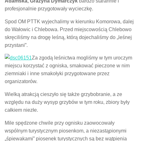
Adamska, Grażyna Dymarczyk
bardzo starannie i
profesjonalnie przygotowały wycieczkę.
Spod OM PTTK wyjechalimy w kierunku Komorowa, dalej
do Wałowic i Chlebowa. Przed miejscowością Chlebowo
skręciliśmy na drogę leśną, którą dojechaliśmy do „leśnej
przystani”.
Za zgodą leśnictwa mogliśmy w tym uroczym
miejscu korzystać z ogniska, smakować pieczone w nim
ziemniaki i inne smakołyki przygotowane przez
organizatorów.
Wielką atrakcją cieszyło się także grzybobranie, a ze
względu na duży wysyp grzybów w tym roku, zbiory były
całkiem niezłe.
Mile spędzone chwile przy ognisku zaowocowały
wspólnym turystycznym piosenkom, a niezastąpionymi
„śpiewakami” piosenek turystycznych są bez wątpienia