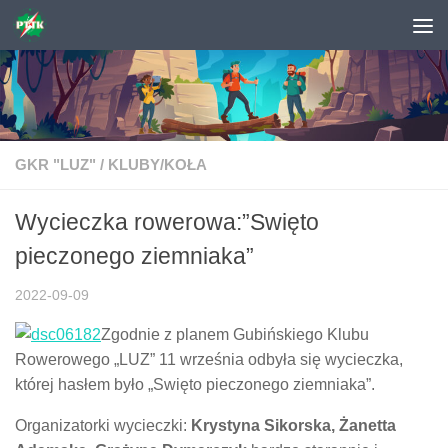
Skip to content
GKR "LUZ"
/
KLUBY/KOŁA
Wycieczka rowerowa:”Swięto
pieczonego ziemniaka”
2022-09-09
Zgodnie z planem Gubińskiego Klubu
Rowerowego „LUZ” 11 września odbyła się wycieczka,
której hasłem było „Swięto pieczonego ziemniaka”.
Organizatorki wycieczki:
Krystyna Sikorska, Żanetta