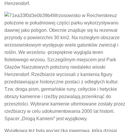
Henzendorf.
Wrzosowisko w Reicherskreuz
położone w południowej części parku wykorzystywano
dawnej jako poligon. Obecnie znajduje się tu rezerwat
przyrody o powierzchni 30 km2. Na rozległym obszarze
wrzosowiskowym występuje wiele gatunków zwierząt i
roślin. We wrześniu -przepięknie wygląda teren
fioletowego wrzosu. Szczególnym miejscem jest Park
Głazów Narzutowych położony niedaleko wioski
Henzendorf. Rzeźbiarze wyciosali z kamienia figury
przedstawiające historyczne postaci z odległych kultur.
Tzw. droga pism, germańskie runy, celtyckie i hetyckie
obrazy kamienne i rzeźby pozwalają przeniknąć do
przeszłości. Wybrane kamienie uformowane zostały przez
rzeźbiarzy w celu udokumentowania 2000 lat historii.
Spacer „Drogą Kamieni” jest wyjątkowy.
Wyjątkowa też była wycieczka rowerowa, którą dzisiaj