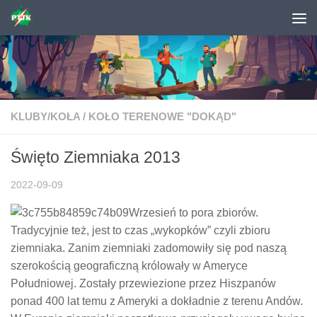
Skip to content
KLUBY/KOŁA
/
KOŁO TERENOWE "DOKĄD"
Święto Ziemniaka 2013
2022-09-09
Wrzesień to pora zbiorów.
Tradycyjnie też, jest to czas „wykopków” czyli zbioru
ziemniaka. Zanim ziemniaki zadomowiły się pod naszą
szerokością geograficzną królowały w Ameryce
Południowej. Zostały przewiezione przez Hiszpanów
ponad 400 lat temu z Ameryki a dokładnie z terenu Andów.