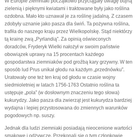
W Europie ziemniaki początkowo przyciągały uwagę bujną
zielenią i pięknymi kwiatami i traktowane były jako roślina
ozdobna. Mało kto uznawał je za roślinę jadalną. Z czasem
zdobyły uznanie jako pasza dla świń. Ta pożywna roślina,
trafiła do naszego kraju przez Wielkopolskę. Stąd niektórzy
tą krainę zwą „Pyrlandią”. Za opinią oświeconych
doradców, Fryderyk Wielki nałożył w swoim państwie
obowiązek uprawy na 15 procentach każdego
gospodarstwa ziemniaków pod groźbą kary grzywny. W ten
sposób lud Prus unikał głodu na każdym „przednówku”.
Uratowały one też ten kraj od głodu w czasie wojny
siedmioletniej w latach 1756-1763 Ostatnio roślina ta
ustępuje „pola” (w dosłownym znaczeniu tego słowa)
kukurydzy. Jako pasza dla zwierząt jest kukurydza bardziej
wydajna i lepiej przystosowana do zmiennych warunków
pogodowych np. suszy.
Jednak dla ludzi ziemniaki posiadają nieocenione wartości
smakowe i odżywcze. Przekonali się o tym członkowie