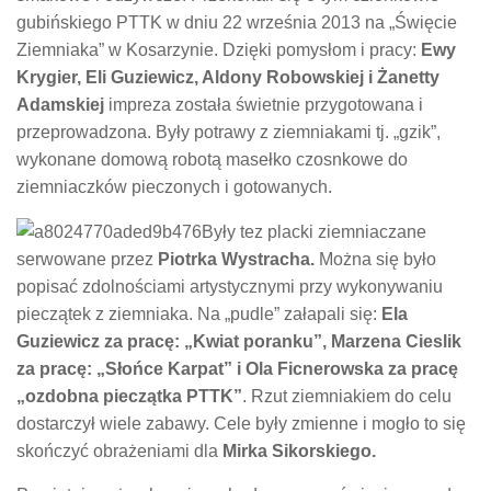
gubińskiego PTTK w dniu 22 września 2013 na „Święcie
Ziemniaka” w Kosarzynie. Dzięki pomysłom i pracy:
Ewy
Krygier, Eli Guziewicz, Aldony Robowskiej i Żanetty
Adamskiej
impreza została świetnie przygotowana i
przeprowadzona. Były potrawy z ziemniakami tj. „gzik”,
wykonane domową robotą masełko czosnkowe do
ziemniaczków pieczonych i gotowanych.
Były tez placki ziemniaczane
serwowane przez
Piotrka Wystracha.
Można się było
popisać zdolnościami artystycznymi przy wykonywaniu
pieczątek z ziemniaka. Na „pudle” załapali się:
Ela
Guziewicz za pracę: „Kwiat poranku”, Marzena Cieslik
za pracę: „Słońce Karpat” i Ola Ficnerowska za pracę
„ozdobna pieczątka PTTK”
. Rzut ziemniakiem do celu
dostarczył wiele zabawy. Cele były zmienne i mogło to się
skończyć obrażeniami dla
Mirka Sikorskiego.