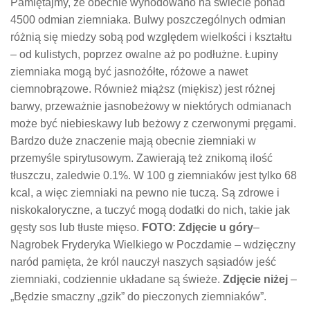
Pamiętajmy, że obecnie wyhodowano na świecie ponad
4500 odmian ziemniaka. Bulwy poszczególnych odmian
różnią się miedzy sobą pod względem wielkości i kształtu
– od kulistych, poprzez owalne aż po podłużne. Łupiny
ziemniaka mogą być jasnożółte, różowe a nawet
ciemnobrązowe. Również miąższ (miękisz) jest różnej
barwy, przeważnie jasnobeżowy w niektórych odmianach
może być niebieskawy lub beżowy z czerwonymi pręgami.
Bardzo duże znaczenie mają obecnie ziemniaki w
przemyśle spirytusowym. Zawierają też znikomą ilość
tłuszczu, zaledwie 0.1%. W 100 g ziemniaków jest tylko 68
kcal, a więc ziemniaki na pewno nie tuczą. Są zdrowe i
niskokaloryczne, a tuczyć mogą dodatki do nich, takie jak
gęsty sos lub tłuste mięso.
FOTO: Zdjęcie u góry
–
Nagrobek Fryderyka Wielkiego w Poczdamie – wdzięczny
naród pamięta, że król nauczył naszych sąsiadów jeść
ziemniaki, codziennie układane są świeże.
Zdjęcie niżej
–
„Będzie smaczny „gzik” do pieczonych ziemniaków”.