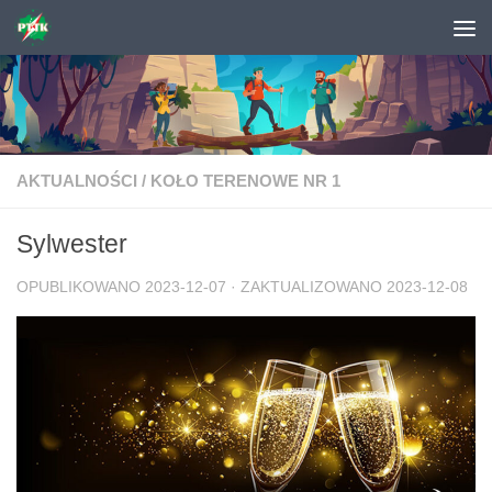
Skip to content
AKTUALNOŚCI
/
KOŁO TERENOWE NR 1
Sylwester
OPUBLIKOWANO
2023-12-07
· ZAKTUALIZOWANO
2023-12-08