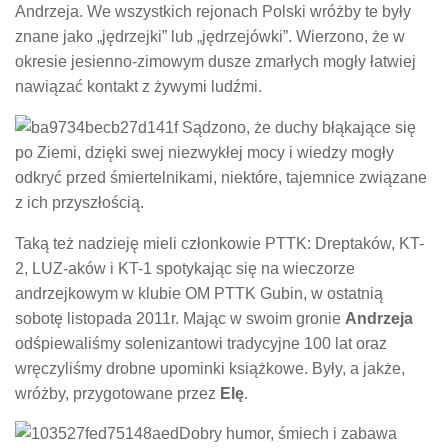
Andrzeja. We wszystkich rejonach Polski wróżby te były
znane jako „jędrzejki” lub „jędrzejówki”. Wierzono, że w
okresie jesienno-zimowym dusze zmarłych mogły łatwiej
nawiązać kontakt z żywymi ludźmi.
Sądzono, że duchy błąkające się
po Ziemi, dzięki swej niezwykłej mocy i wiedzy mogły
odkryć przed śmiertelnikami, niektóre, tajemnice związane
z ich przyszłością.
Taką też nadzieję mieli członkowie PTTK: Dreptaków, KT-
2, LUZ-aków i KT-1 spotykając się na wieczorze
andrzejkowym w klubie OM PTTK Gubin, w ostatnią
sobotę listopada 2011r. Mając w swoim gronie
Andrzeja
odśpiewaliśmy solenizantowi tradycyjne 100 lat oraz
wręczyliśmy drobne upominki książkowe. Były, a jakże,
wróżby, przygotowane przez
Elę
.
Dobry humor, śmiech i zabawa