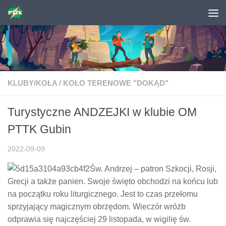
Skip to content
KLUBY/KOŁA
/
KOŁO TERENOWE "DOKĄD"
Turystyczne ANDZEJKI w klubie OM
PTTK Gubin
2022-09-09
Św. Andrzej – patron Szkocji, Rosji,
Grecji a także panien. Swoje święto obchodzi na końcu lub
na początku roku liturgicznego. Jest to czas przełomu
sprzyjający magicznym obrzędom. Wieczór wróżb
odprawia się najczęściej 29 listopada, w wigilię św.