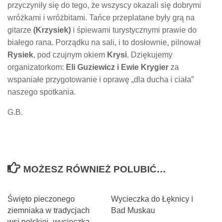
przyczyniły się do tego, że wszyscy okazali się dobrymi
wróżkami i wróżbitami. Tańce przeplatane były grą na
gitarze
(Krzysiek)
i śpiewami turystycznymi prawie do
białego rana. Porządku na sali, i to dosłownie, pilnował
Rysiek
, pod czujnym okiem
Krysi
. Dziękujemy
organizatorkom:
Eli Guziewicz i Ewie Krygier
za
wspaniałe przygotowanie i oprawę „dla ducha i ciała”
naszego spotkania.
G.B.
MOŻESZ RÓWNIEŻ POLUBIĆ…
Święto pieczonego
Wycieczka do Łęknicy i
ziemniaka w tradycjach
Bad Muskau
wsi polskiej- wycieczka