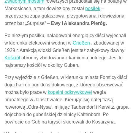
Zwalonym mostem
rowerzyści przedostali się na polanę w
Markosicach, a tam dowieziony został
posiłek
–
przepyszna zupa gulaszowa, przygotowana i dowieziona
przez bar „Surprise” –
Ewy i Aleksandra Pieróg.
Po niezłym posiłku, naładowani energią cykliści wyjechali
w kierunku elektrowni wodnej w
Grießen
, zbudowanej w
1929 r. Atrakcją wioski Grießen jest też zabytkowy dawny
Kościół
obronny zbudowany z kamienia polnego. Jest to
najstarszy kościół w okolicy Guben.
Przy wyjeździe z Grießen, w kierunku miasta Forst cykliści
dojechali do punktu widokowego, z którego obserwować
można było prace w
kopalni odkrywkowej
węgla
brunatnego w Jänschwalde. Kierując się dalej trasą
rowerową „Odra-Nysa”, mijając Taubendorf i Kerwitz, grupa
dojechała do gubeńskiej dzielnicy Kaltenborn. Po
powrocie do Gubina turyści skierowali do Kosarzyna.