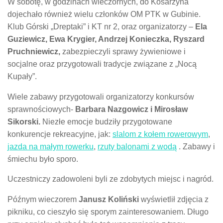
W sobotę, w godzinach wieczornych, do Kosarzyna
dojechało również wielu członków OM PTK w Gubinie.
Klub Górski „Dreptaki” i KT nr 2, oraz organizatorzy –
Ela
Guziewicz, Ewa Krygier, Andrzej Konieczka, Ryszard
Pruchniewicz,
zabezpieczyli sprawy żywieniowe i
socjalne oraz przygotowali tradycje związane z „Nocą
Kupały”.
Wiele zabawy przygotowali organizatorzy konkursów
sprawnościowych-
Barbara Nazgowicz i Mirosław
Sikorski.
Niezłe emocje budziły przygotowane
konkurencje rekreacyjne, jak:
slalom z kołem rowerowym
,
jazda na małym rowerku
,
rzuty balonami z wodą
. Zabawy i
śmiechu było sporo.
Uczestniczy zadowoleni byli ze zdobytych miejsc i nagród.
Późnym wieczorem
Janusz Koliński
wyświetlił zdjęcia z
pikniku, co cieszyło się sporym zainteresowaniem. Długo