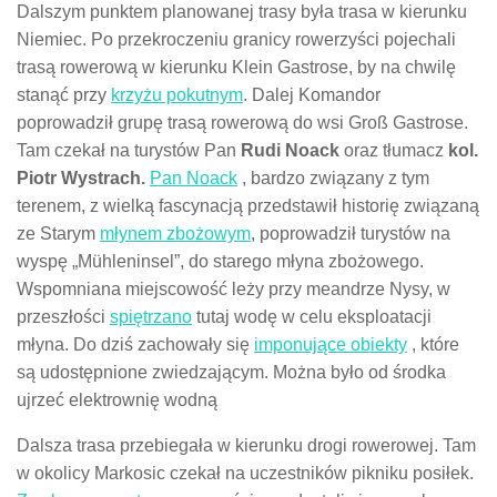
Dalszym punktem planowanej trasy była trasa w kierunku
Niemiec. Po przekroczeniu granicy rowerzyści pojechali
trasą rowerową w kierunku Klein Gastrose, by na chwilę
stanąć przy
krzyżu pokutnym
. Dalej Komandor
poprowadził grupę trasą rowerową do wsi Groß Gastrose.
Tam czekał na turystów Pan
Rudi Noack
oraz tłumacz
kol.
Piotr Wystrach.
Pan Noack
, bardzo związany z tym
terenem, z wielką fascynacją przedstawił historię związaną
ze Starym
młynem zbożowym
, poprowadził turystów na
wyspę „Mühleninsel”, do starego młyna zbożowego.
Wspomniana miejscowość leży przy meandrze Nysy, w
przeszłości
spiętrzano
tutaj wodę w celu eksploatacji
młyna. Do dziś zachowały się
imponujące obiekty
, które
są udostępnione zwiedzającym. Można było od środka
ujrzeć elektrownię wodną
Dalsza trasa przebiegała w kierunku drogi rowerowej. Tam
w okolicy Markosic czekał na uczestników pikniku posiłek.