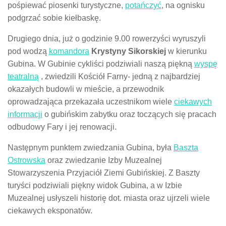
pośpiewać piosenki turystyczne,
potańczyć
, na ognisku
podgrzać sobie kiełbaskę.
Drugiego dnia, już o godzinie 9.00 rowerzyści wyruszyli
pod wodzą
komandora
Krystyny Sikorskiej
w kierunku
Gubina. W Gubinie cykliści podziwiali naszą piękną
wyspę
teatralną
, zwiedzili Kościół Farny- jedną z najbardziej
okazałych budowli w mieście, a przewodnik
oprowadzająca przekazała uczestnikom wiele
ciekawych
informacji
o gubińskim zabytku oraz toczących się pracach
odbudowy Fary i jej renowacji.
Następnym punktem zwiedzania Gubina, była
Baszta
Ostrowska
oraz zwiedzanie Izby Muzealnej
Stowarzyszenia Przyjaciół Ziemi Gubińskiej. Z Baszty
turyści podziwiali piękny widok Gubina, a w Izbie
Muzealnej usłyszeli historię dot. miasta oraz ujrzeli wiele
ciekawych eksponatów.