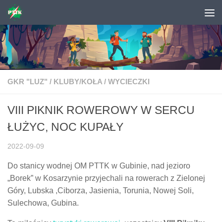
Skip to content
GKR "LUZ"
/
KLUBY/KOŁA
/
WYCIECZKI
VIII PIKNIK ROWEROWY W SERCU
ŁUŻYC, NOC KUPAŁY
2022-09-09
Do stanicy wodnej OM PTTK w Gubinie, nad jezioro
„Borek” w Kosarzynie przyjechali na rowerach z Zielonej
Góry, Lubska ,Ciborza, Jasienia, Torunia, Nowej Soli,
Sulechowa, Gubina.