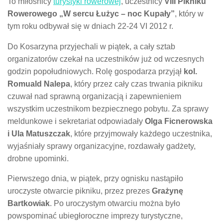
To miłośnicy
turystyki rowerowej
, uczestnicy
VIII Pikniku
Rowerowego „W sercu Łużyc – noc Kupały”
, który w
tym roku odbywał się w dniach 22-24 VI 2012 r.
Do Kosarzyna przyjechali w piątek, a cały sztab
organizatorów czekał na uczestników już od wczesnych
godzin popołudniowych. Rolę gospodarza przyjął
kol.
Romuald Nalepa
, który przez cały czas trwania pikniku
czuwał nad sprawną organizacją i zapewnieniem
wszystkim uczestnikom bezpiecznego pobytu. Za sprawy
meldunkowe i sekretariat odpowiadały
Olga Ficnerowska
i Ula Matuszczak
, które przyjmowały każdego uczestnika,
wyjaśniały sprawy organizacyjne, rozdawały gadżety,
drobne upominki.
Pierwszego dnia, w piątek, przy ognisku nastąpiło
uroczyste otwarcie pikniku, przez prezes
Grażynę
Bartkowiak
. Po uroczystym otwarciu można było
powspominać ubiegłoroczne imprezy turystyczne,