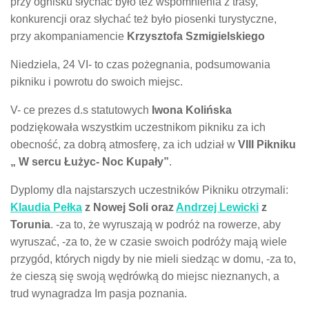
przy ognisku słychać było też wspomnienia z trasy,
konkurencji oraz słychać też było piosenki turystyczne,
przy akompaniamencie
Krzysztofa Szmigielskiego
Niedziela, 24 VI- to czas pożegnania, podsumowania
pikniku i powrotu do swoich miejsc.
V- ce prezes d.s statutowych
Iwona Kolińska
podziękowała wszystkim uczestnikom pikniku za ich
obecność, za dobrą atmosferę, za ich udział w
VIII Pikniku
„ W sercu Łużyc- Noc Kupały”
.
Dyplomy dla najstarszych uczestników Pikniku otrzymali:
Klaudia Pełka
z Nowej Soli oraz
Andrzej Lewicki
z
Torunia
. -za to, że wyruszają w podróż na rowerze, aby
wyruszać, -za to, że w czasie swoich podróży mają wiele
przygód, których nigdy by nie mieli siedząc w domu, -za to,
że cieszą się swoją wędrówką do miejsc nieznanych, a
trud wynagradza Im pasja poznania.