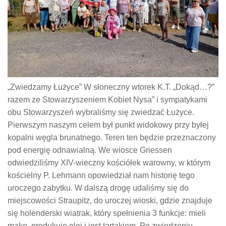
„Zwiedzamy Łużyce” W słoneczny wtorek K.T. „Dokąd…?”
razem ze Stowarzyszeniem Kobiet Nysa” i sympatykami
obu Stowarzyszeń wybraliśmy się zwiedzać Łużyce.
Pierwszym naszym celem był punkt widokowy przy byłej
kopalni węgla brunatnego. Teren ten będzie przeznaczony
pod energię odnawialną. We wiosce Griessen
odwiedziliśmy XIV-wieczny kościółek warowny, w którym
kościelny P. Lehmann opowiedział nam historię tego
uroczego zabytku. W dalszą drogę udaliśmy się do
miejscowości Straupitz, do uroczej wioski, gdzie znajduje
się holenderski wiatrak, który spełnienia 3 funkcje: mieli
mąkę, produkuje olej i jest tartakiem. Po zwiedzeniu