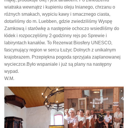
wiatraka wewnątrz i kupieniu oleju lnianego, chrzanu o
różnych smakach, wypiciu kawy i smacznego ciasta,
dotarliśmy do m. Luebben, gdzie zwiedziliśmy Wyspę
Zamkową i starówkę a następnie ochoczo wsiedliśmy do
łódek i rozpoczęliśmy 2-godzinny rejs po Sprewie i
labiryntach kanałów. To Rezerwat Biosfery UNESCO,
fascynujący region w sercu Łużyc Dolnych z unikalnym
krajobrazem. Przepiękna pogoda sprzyjała zaplanowanej
wycieczce.Było wspaniale i już są plany na następny
wypad.
W.M.