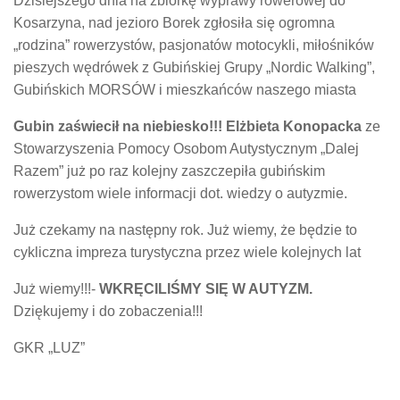
Dzisiejszego dnia na zbiórkę wyprawy rowerowej do
Kosarzyna, nad jezioro Borek zgłosiła się ogromna
„rodzina” rowerzystów, pasjonatów motocykli, miłośników
pieszych wędrówek z Gubińskiej Grupy „Nordic Walking”,
Gubińskich MORSÓW i mieszkańców naszego miasta
Gubin zaświecił na niebiesko!!!
Elżbieta Konopacka
ze
Stowarzyszenia Pomocy Osobom Autystycznym „Dalej
Razem” już po raz kolejny zaszczepiła gubińskim
rowerzystom wiele informacji dot. wiedzy o autyzmie.
Już czekamy na następny rok. Już wiemy, że będzie to
cykliczna impreza turystyczna przez wiele kolejnych lat
Już wiemy!!!-
WKRĘCILIŚMY SIĘ W AUTYZM.
Dziękujemy i do zobaczenia!!!
GKR „LUZ”