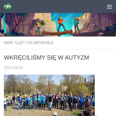
Skip to content
GKR "LUZ"
/
KLUBY/KOŁA
WKRĘCILIŚMY SIĘ W AUTYZM
2022-09-09