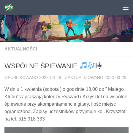
Skip to content
AKTUALNOŚCI
WSPÓLNE ŚPIEWANIE
OPUBLIKOWANO
2023-03-28
· ZAKTUALIZOWANO
2023-03-29
W dniu 1 kwietnia (sobota ) o godzinie 18.00 do ” Małego
Klubu” zapraszają koledzy Ryszard i Krzysztof na wspólne
śpiewanie przy akompaniamencie gitary. Ilość miejsc
ograniczona. Zapisy uczestników przyjmuje kol. Krzysztof
na tel. 515 918 333