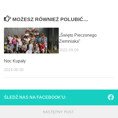
MOŻESZ RÓWNIEŻ POLUBIĆ…
„Święto Pieczonego
Ziemniaka”
2022-09-09
Noc Kupały
2024-06-30
ŚLEDŹ NAS NA FACEBOOK'U:
NASTĘPNY POST