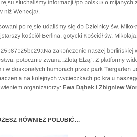
e rejsu słuchaliśmy informacji /po polsku/ o mijanych
 niż Wenecja/.
sowani po rejsie udaliśmy się do Dzielnicy św. Mikoł
jstarszy kościół Berlina, gotycki Kościół św. Mikołaja
Na zakończenie naszej berlińskie
stwa, potocznie zwaną „Złotą Elzą”. Z platformy wi
 i w doskonałych humorach przez park Tiergarten ud
aczenia na kolejnych wycieczkach po kraju naszeg
wieniem organizatorzy:
Ewa Dąbek i Zbigniew Wor
ŻESZ RÓWNIEŻ POLUBIĆ…