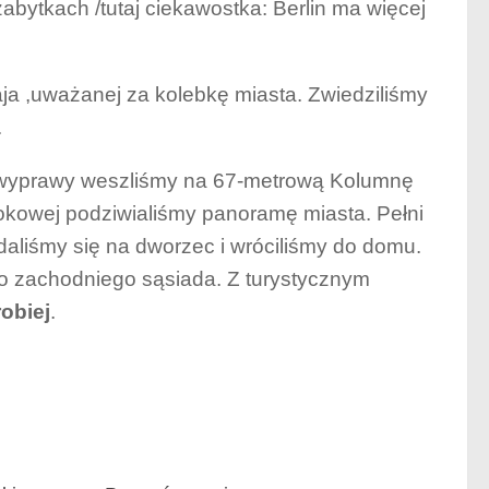
 zabytkach /tutaj ciekawostka: Berlin ma więcej
aja ,uważanej za kolebkę miasta. Zwiedziliśmy
.
j wyprawy weszliśmy na 67-metrową Kolumnę
dokowej podziwialiśmy panoramę miasta. Pełni
aliśmy się na dworzec i wróciliśmy do domu.
o zachodniego sąsiada. Z turystycznym
obiej
.