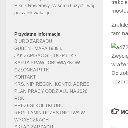
trakci
Piknik Rowerowy „W sercu Łużyc” Twój
mostów
początek wakacji
Zrelak
tam na
Przydatne informacje
BIURO ZARZĄDU
GUBEN - MAPA 1939 r.
Zwycię
JAK ZAPISAĆ SIĘ DO PTTK?
KARTA PRAW I OBOWIĄZKÓW
wrażeń
CZŁONKA PTTK
Do zob
KONTAKT
pozdro
KRS, NIP, REGON, KONTO, ADRES
PLAN PRACY ODDZIAŁU NA 2026
ROK
PREZESI KÓŁ I KLUBU
MO
REGULAMIN UCZESTNICTWA W
WYCIECZKACH
SKŁAD ZARZĄDU