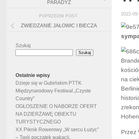
PARADYŻ
2022-09
POPRZEDNI POST
ZWIEDZANIE JAŁOWIC I BIECZA
sympat
Szukaj
Szukaj
Brande
kośció
Ostatnie wpisy
na cie
Dzieje się w Gubińskim PTTK
Berlin
Międzynarodowy Festiwal „Czyste
histor
Country”
OGŁOSZENIE O NABORZE OFERT
zrekon
NA DZIERŻAWĘ OBIEKTU
Hohenz
TURYSTYCZNEGO
XX Piknik Rowerowy „W sercu Łużyc”
Przez 
– Twój początek wakacji.