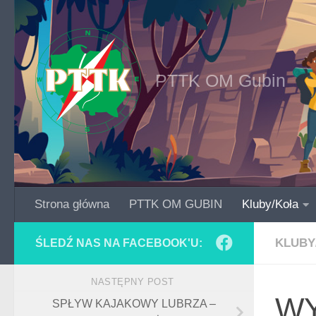
Skip to content
PTTK OM Gubin
Strona główna
PTTK OM GUBIN
Kluby/Koła
KLUBY
ŚLEDŹ NAS NA FACEBOOK'U:
NASTĘPNY POST
WY
SPŁYW KAJAKOWY LUBRZA –