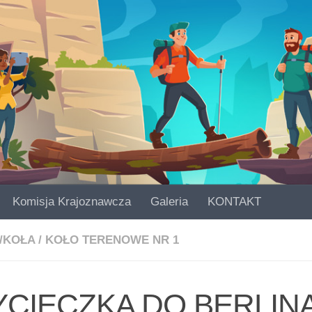
Komisja Krajoznawcza
Galeria
KONTAKT
/KOŁA
/
KOŁO TERENOWE NR 1
CIECZKA DO BERLIN