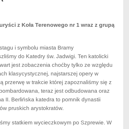
uryści z Koła Terenowego nr 1 wraz z grupą
stagu i symbolu miasta Bramy
liśmy do Katedry św. Jadwigi. Ten katolicki
 wart jest zobaczenia choćby tylko ze względu
h klasycystycznej, najstarszej opery w
ką przerwę w trakcie której zapoznaliśmy się z
ła zbombardowana, teraz jest odbudowana oraz
II. Berlińska katedra to pomnik dynastii
ów pruskich arystokratów.
liśmy statkiem wycieczkowym po Szprewie. W