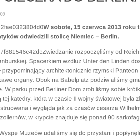
-09
W sobotę, 15 czerwca 2013 roku t
yków odwiedzili stolicę Niemiec – Berlin.
Zwiedzanie rozpoczęliśmy od Reich
nburskiej. Spacerkiem wzdłuż Unter den Linden dosz
ł przypominający architektonicznie rzymski Panteon
kawe organy. Obok na Babelplatz podziwialiśmy gmac
ie. W parku przed Berliner Dom zrobiliśmy sobie krót
ią tej katedry, która w czasie II wojny światowej by
struowana i wygląda jak za czasów cesarza Wilhelma 
ollernów, w krypcie znajduje się ponad 90 sarkofag
Wyspę Muzeów udaliśmy się do przystani i popłynę