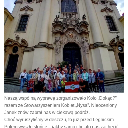
Naszą wspólną wyprawę zorganizowało Koło „Dokąd?”
razem ze Stowarzyszeniem Kobiet „Nysa”. Nieoceniony
Janek znów zabrał nas w ciekawą podróż.
Choć wyruszyliśmy w deszczu, to już przed Legnickim
Polem wyszło słońce – jakby samo chciało nas zachęcić