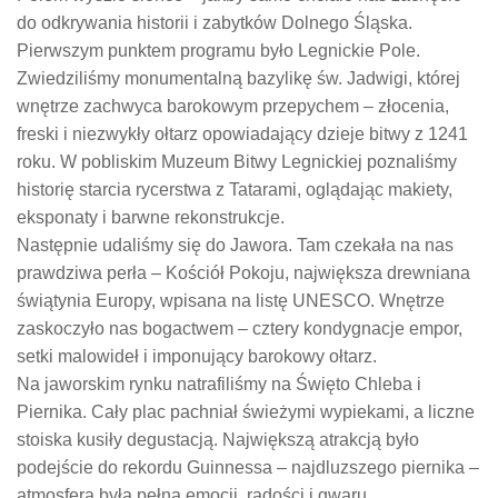
do odkrywania historii i zabytków Dolnego Śląska.
Pierwszym punktem programu było Legnickie Pole.
Zwiedziliśmy monumentalną bazylikę św. Jadwigi, której
wnętrze zachwyca barokowym przepychem – złocenia,
freski i niezwykły ołtarz opowiadający dzieje bitwy z 1241
roku. W pobliskim Muzeum Bitwy Legnickiej poznaliśmy
historię starcia rycerstwa z Tatarami, oglądając makiety,
eksponaty i barwne rekonstrukcje.
Następnie udaliśmy się do Jawora. Tam czekała na nas
prawdziwa perła – Kościół Pokoju, największa drewniana
świątynia Europy, wpisana na listę UNESCO. Wnętrze
zaskoczyło nas bogactwem – cztery kondygnacje empor,
setki malowideł i imponujący barokowy ołtarz.
Na jaworskim rynku natrafiliśmy na Święto Chleba i
Piernika. Cały plac pachniał świeżymi wypiekami, a liczne
stoiska kusiły degustacją. Największą atrakcją było
podejście do rekordu Guinnessa – najdluzszego piernika –
atmosfera była pełna emocji, radości i gwaru.