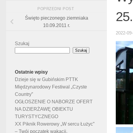
POPRZEDNI POST
25.
Święto pieczonego ziemniaka
10.09.2011 r.
2022-09
Szukaj
Szukaj
Ostatnie wpisy
Dzieje się w Gubińskim PTTK
Międzynarodowy Festiwal „Czyste
Country”
OGŁOSZENIE O NABORZE OFERT
NA DZIERŻAWĘ OBIEKTU
TURYSTYCZNEGO
XX Piknik Rowerowy „W sercu Łużyc”
– Twój początek wakacji.