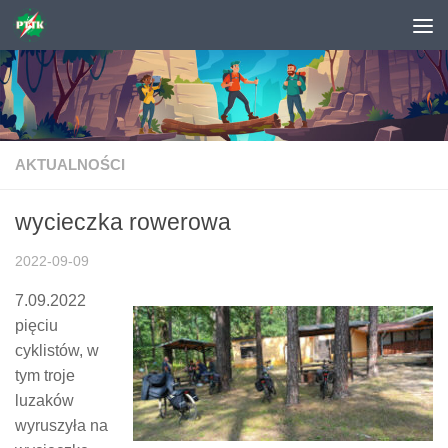
Skip to content
AKTUALNOŚCI
wycieczka rowerowa
2022-09-09
7.09.2022
pięciu
cyklistów, w
tym troje
luzaków
wyruszyła na