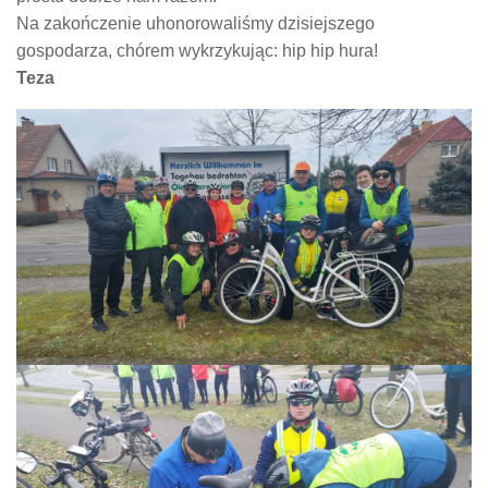
Na zakończenie uhonorowaliśmy dzisiejszego
gospodarza, chórem wykrzykując: hip hip hura!
Teza