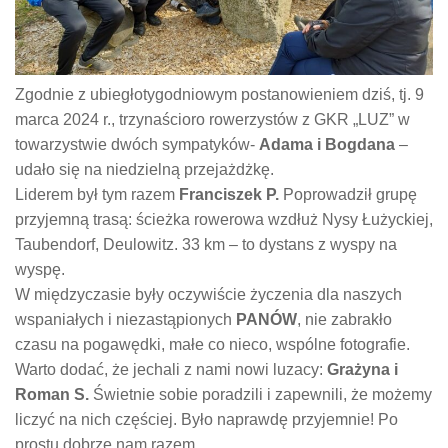
Zgodnie z ubiegłotygodniowym postanowieniem dziś, tj. 9
marca 2024 r., trzynaścioro rowerzystów z GKR „LUZ” w
towarzystwie dwóch sympatyków-
Adama i Bogdana
–
udało się na niedzielną przejażdżkę.
Liderem był tym razem
Franciszek P.
Poprowadził grupę
przyjemną trasą: ścieżka rowerowa wzdłuż Nysy Łużyckiej,
Taubendorf, Deulowitz. 33 km – to dystans z wyspy na
wyspę.
W międzyczasie były oczywiście życzenia dla naszych
wspaniałych i niezastąpionych
PANÓW
, nie zabrakło
czasu na pogawędki, małe co nieco, wspólne fotografie.
Warto dodać, że jechali z nami nowi luzacy:
Grażyna i
Roman S.
Świetnie sobie poradzili i zapewnili, że możemy
liczyć na nich częściej. Było naprawdę przyjemnie! Po
prostu dobrze nam razem.