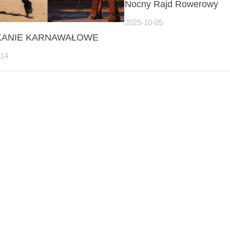
Nocny Rajd Rowerowy
2025-10-05
KANIE KARNAWAŁOWE
-14