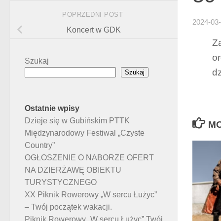
POPRZEDNI POST
2024-03
Koncert w GDK
Z
or
Szukaj
dz
Szukaj
Ostatnie wpisy
Dzieje się w Gubińskim PTTK
MO
Międzynarodowy Festiwal „Czyste
Country”
OGŁOSZENIE O NABORZE OFERT
NA DZIERŻAWĘ OBIEKTU
TURYSTYCZNEGO
XX Piknik Rowerowy „W sercu Łużyc”
– Twój początek wakacji.
Piknik Rowerowy „W sercu Łużyc” Twój