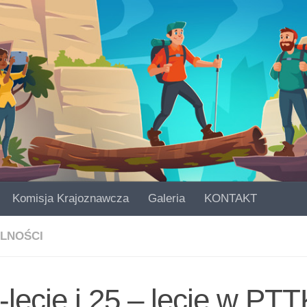
Komisja Krajoznawcza
Galeria
KONTAKT
LNOŚCI
-lecie i 25 – lecie w PTT