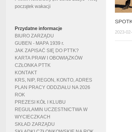
początek wakacji
SPOT
Przydatne informacje
2023-02
BIURO ZARZĄDU
GUBEN - MAPA 1939 r.
JAK ZAPISAĆ SIĘ DO PTTK?
KARTA PRAW I OBOWIĄZKÓW
CZŁONKA PTTK
KONTAKT
KRS, NIP, REGON, KONTO, ADRES
PLAN PRACY ODDZIAŁU NA 2026
ROK
PREZESI KÓŁ I KLUBU
REGULAMIN UCZESTNICTWA W
WYCIECZKACH
SKŁAD ZARZĄDU
SKŁADKI CZŁONKOWSKIE NA ROK