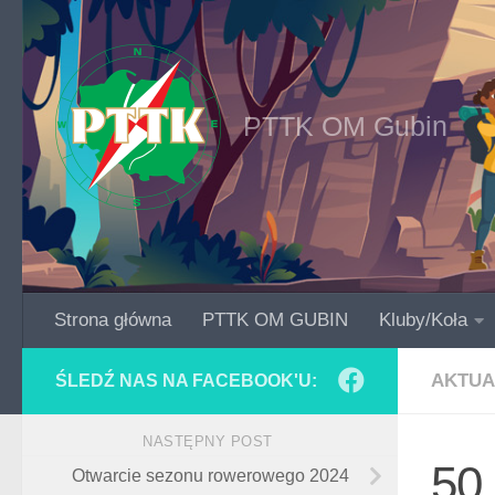
Skip to content
PTTK OM Gubin
Strona główna
PTTK OM GUBIN
Kluby/Koła
AKTUA
ŚLEDŹ NAS NA FACEBOOK'U:
NASTĘPNY POST
50 
Otwarcie sezonu rowerowego 2024