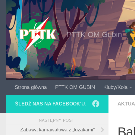
Skip to content
PTTK OM Gubin
Strona główna
PTTK OM GUBIN
Kluby/Koła
AKTUA
ŚLEDŹ NAS NA FACEBOOK'U:
NASTĘPNY POST
Ba
Zabawa karnawałowa z „luzakami”