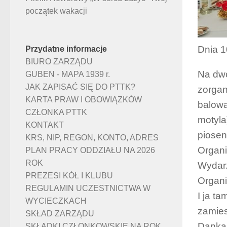
początek wakacji
Dnia 1
Przydatne informacje
BIURO ZARZĄDU
Na dwo
GUBEN - MAPA 1939 r.
JAK ZAPISAĆ SIĘ DO PTTK?
zorgan
KARTA PRAW I OBOWIĄZKÓW
balowa
CZŁONKA PTTK
motyla
KONTAKT
piosen
KRS, NIP, REGON, KONTO, ADRES
Organi
PLAN PRACY ODDZIAŁU NA 2026
ROK
Wydarz
PREZESI KÓŁ I KLUBU
Organi
REGULAMIN UCZESTNICTWA W
I ja t
WYCIECZKACH
zamies
SKŁAD ZARZĄDU
Danka
SKŁADKI CZŁONKOWSKIE NA ROK