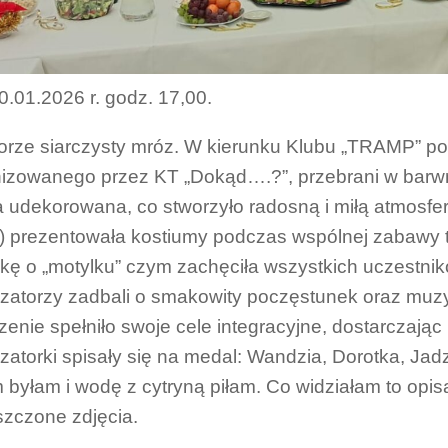
0.01.2026 r. godz. 17,00.
rze siarczysty mróz. W kierunku Klubu „TRAMP” po
izowanego przez KT „Dokąd….?”, przebrani w barw
 udekorowana, co stworzyło radosną i miłą atmosferę
) prezentowała kostiumy podczas wspólnej zabawy t
kę o „motylku” czym zachęciła wszystkich uczestni
zatorzy zadbali o smakowity poczęstunek oraz muz
enie spełniło swoje cele integracyjne, dostarczaj
zatorki spisały się na medal: Wandzia, Dorotka, Jadzi
am byłam i wodę z cytryną piłam. Co widziałam to opis
zczone zdjęcia.
.