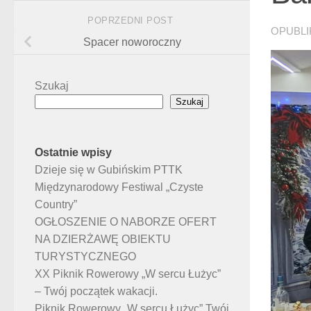
POPRZEDNI POST
OPUBL
Spacer noworoczny
Szukaj
Szukaj
Ostatnie wpisy
Dzieje się w Gubińskim PTTK
Międzynarodowy Festiwal „Czyste
Country”
OGŁOSZENIE O NABORZE OFERT
NA DZIERŻAWĘ OBIEKTU
TURYSTYCZNEGO
XX Piknik Rowerowy „W sercu Łużyc”
– Twój początek wakacji.
Piknik Rowerowy „W sercu Łużyc” Twój