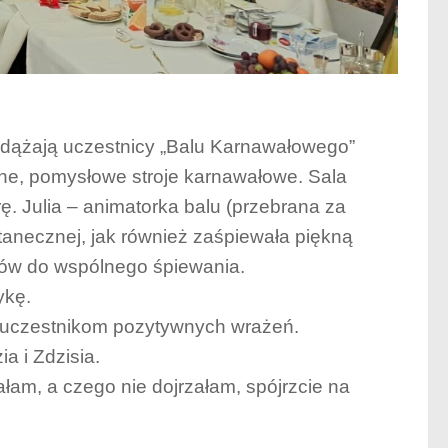
dążają uczestnicy „Balu Karnawałowego”
ne, pomysłowe stroje karnawałowe. Sala
. Julia – animatorka balu (przebrana za
anecznej, jak również zaśpiewała piękną
ków do wspólnego śpiewania.
ykę.
ąc uczestnikom pozytywnych wrażeń.
a i Zdzisia.
ałam, a czego nie dojrzałam, spójrzcie na