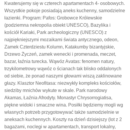
Kwaterujemy się w czterech apartamentach 4- osobowych.
Wszystkie pokoje posiadają aneks kuchenny, samodzielne
łazienki. Program: Pafos: Grobowce Królewskie
(podziemna nekropolia obiekt UNESCO), Bazylika i
kościół Kariaki, Park archeologiczny (UNESCO) z
najpiękniejszymi mozaikami świata antycznego, odeon,
Zamek Czterdziestu Kolumn, Katakumby bizantyjskie,
Drzewo Życzeń, zamek wenecki i promenada, meczet,
bazar, łaźnia turecka. Wąwóz Avatas: fenomen natury,
trzykilometrowy wąwóz o ścianach tak blisko oddalonych
od siebie, że ponad naszymi głowami wiszą zaklinowane
głazy. Klasztor Neofitasa: niezwykły kompleks kościołów,
siedziby mnichów wykute w skale. Park narodowy
Akamas, Łaźnia Afrodyty. Monastyr Chrysorrogiatisa,
piękne widoki i smaczne wina. Posiłki będziemy mogli wg
własnych potrzeb przygotowywać także samodzielnie w
aneksach kuchennych. Koszty na dzień dzisiejszy (lot z 2
bagażami, noclegi w apartamentach, transport lokalny,