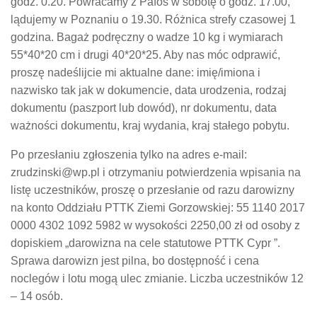
godz. 0.20. Powracamy z Pafos w sobotę o godz. 17.00,
lądujemy w Poznaniu o 19.30. Różnica strefy czasowej 1
godzina. Bagaż podręczny o wadze 10 kg i wymiarach
55*40*20 cm i drugi 40*20*25. Aby nas móc odprawić,
proszę nadeślijcie mi aktualne dane: imię/imiona i
nazwisko tak jak w dokumencie, data urodzenia, rodzaj
dokumentu (paszport lub dowód), nr dokumentu, data
ważności dokumentu, kraj wydania, kraj stałego pobytu.
Po przesłaniu zgłoszenia tylko na adres e-mail:
zrudzinski@wp.pl i otrzymaniu potwierdzenia wpisania na
listę uczestników, proszę o przesłanie od razu darowizny
na konto Oddziału PTTK Ziemi Gorzowskiej: 55 1140 2017
0000 4302 1092 5982 w wysokości 2250,00 zł od osoby z
dopiskiem „darowizna na cele statutowe PTTK Cypr ”.
Sprawa darowizn jest pilna, bo dostępność i cena
noclegów i lotu mogą ulec zmianie. Liczba uczestników 12
– 14 osób.