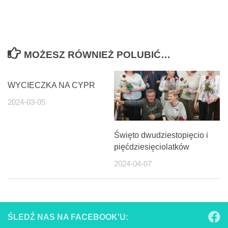
MOŻESZ RÓWNIEŻ POLUBIĆ…
WYCIECZKA NA CYPR
2024-03-05
Święto dwudziestopięcio i
pięćdziesięciolatków
2024-04-07
ŚLEDŹ NAS NA FACEBOOK'U: