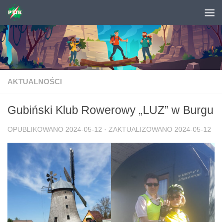
Skip to content
AKTUALNOŚCI
Gubiński Klub Rowerowy „LUZ” w Burgu
OPUBLIKOWANO
2024-05-12
· ZAKTUALIZOWANO
2024-05-12