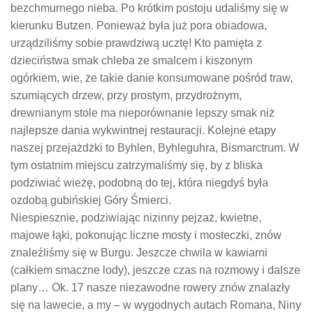
bezchmurnego nieba. Po krótkim postoju udaliśmy się w
kierunku Butzen. Ponieważ była już pora obiadowa,
urządziliśmy sobie prawdziwą ucztę! Kto pamięta z
dzieciństwa smak chleba ze smalcem i kiszonym
ogórkiem, wie, że takie danie konsumowane pośród traw,
szumiących drzew, przy prostym, przydrożnym,
drewnianym stole ma nieporównanie lepszy smak niż
najlepsze dania wykwintnej restauracji. Kolejne etapy
naszej przejażdżki to Byhlen, Byhleguhra, Bismarctrum. W
tym ostatnim miejscu zatrzymaliśmy się, by z bliska
podziwiać wieżę, podobną do tej, która niegdyś była
ozdobą gubińskiej Góry Śmierci.
Niespiesznie, podziwiając nizinny pejzaż, kwietne,
majowe łąki, pokonując liczne mosty i mosteczki, znów
znaleźliśmy się w Burgu. Jeszcze chwila w kawiarni
(całkiem smaczne lody), jeszcze czas na rozmowy i dalsze
plany… Ok. 17 nasze niezawodne rowery znów znalazły
się na lawecie, a my – w wygodnych autach Romana, Niny