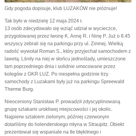
Gdy pogoda dopisuje, klub LUZAKÓW nie próżnuje!
Tak było w niedzielę 12 maja 2024 r.
13 osób zdecydowało się wziąć udział w wycieczce,
przygotowanej przez Iwonę K. Annę R. i Ninę P. Już o 8.45
wszyscy zebrali się na parkingu przy ul. Zimnej. Wielką
radość wywołał Roman S., który przyjechał samochodem z
lawetą. Lśniły na niej w słońcu jednoślady, umieszczone
tam poprzedniego dnia i solidnie umocowane przez
kolegów z GKR LUZ. Po niespełna godzinie trzy
samochody z Luzakami były już na parkingu Spreewald
Therme Burg.
Nieoceniony Stanisław P. prowadził zdyscyplinowaną
grupę szlakami urokliwej miejscowości i jej okolic.
Najpierw szlakiem zielonym, później czerwonym
dotarliśmy do holenderskiego młyna w Straupitz. Obiekt
prezentował się wspaniale na tle błękitnego i