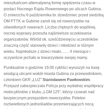
mieszkańcom alternatywną formę spędzenia czasu w
postaci Nocnego Rajdu Rowerowego po ulicach Gubina.
O zmierzchu 6 października br. dziedziniec przed siedzibą
OM PTTK w Gubinie zaroił się od rowerzystów na
oświetlonych rowerach. Liczba chętnych do wspólnej,
nocnej wyprawy przeszła najśmielsze oczekiwania
organizatorów. Wśród ok. sześćdziesięciu uczestników
znaczną część stanowiły dzieci i młodzież w różnym
wieku. Najmłodsze z dzieci miało…… 4 miesiące i
oczywiście jechało w towarzystwie swojej mamy.
Punktualnie o godzinie 19.00 cykliści wyruszyli na trasę
wiodącą ulicami wokół miasta Gubina za przewodnikiem,
członkiem GKR „LUZ”
Stanisławem Pawłowskim
.
Przejazd zabezpieczała Policja przy wydatnej współpracy
motocyklistów z klubu „LGM 125”, którzy czuwali nad
bezpiecznym przejazdem rowerzystów. Peleton
rozświetlonych jednośladów przemierzających nocą