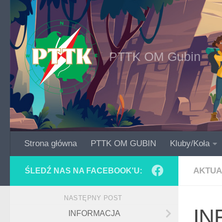
Skip to content
PTTK OM Gubin
Strona główna
PTTK OM GUBIN
Kluby/Koła
AKTUA
ŚLEDŹ NAS NA FACEBOOK'U:
NASTĘPNY POST
IN
INFORMACJA