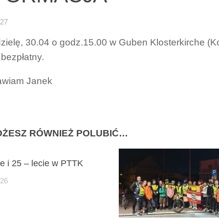
-27
zielę, 30.04 o godz.15.00 w Guben Klosterkirche (Ko
bezpłatny.
awiam Janek
ŻESZ RÓWNIEŻ POLUBIĆ…
ie i 25 – lecie w PTTK
-26