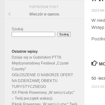
POPRZEDNI POST
2023-04
Wieczór w operze.
W nied
Wstęp 
Szukaj
Szukaj
Pozdr
Ostatnie wpisy
Dzieje się w Gubińskim PTTK
Międzynarodowy Festiwal „Czyste
MO
Country”
OGŁOSZENIE O NABORZE OFERT
50 -lec
NA DZIERŻAWĘ OBIEKTU
TURYSTYCZNEGO
2024-03
XX Piknik Rowerowy „W sercu Łużyc”
– Twój początek wakacji.
Piknik Rowerowy „W sercu Łużyc” Twój