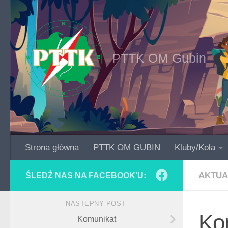
Skip to content
PTTK OM Gubin
Strona główna
PTTK OM GUBIN
Kluby/Koła
AKTUA
ŚLEDŹ NAS NA FACEBOOK'U:
NASTĘPNY POST
Kom
Komunikat