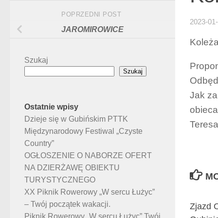
POPRZEDNI POST
2023-01
JAROMIROWICE
Koleża
Szukaj
Propon
Szukaj
Odbędz
Jak za
Ostatnie wpisy
obieca
Dzieje się w Gubińskim PTTK
Teresa
Międzynarodowy Festiwal „Czyste
Country”
OGŁOSZENIE O NABORZE OFERT
NA DZIERŻAWĘ OBIEKTU
MO
TURYSTYCZNEGO
XX Piknik Rowerowy „W sercu Łużyc”
– Twój początek wakacji.
Zjazd 
Piknik Rowerowy „W sercu Łużyc” Twój