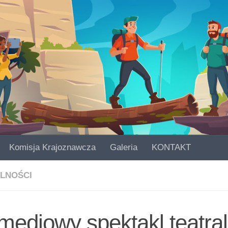
Komisja Krajoznawcza
Galeria
KONTAKT
LNOŚCI
ediowy spektakl teatral