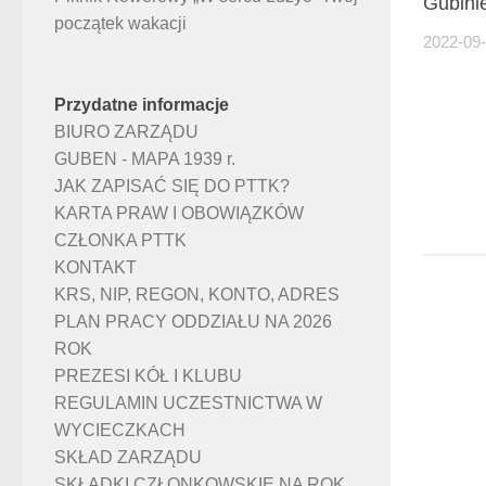
Gubini
początek wakacji
2022-09
Przydatne informacje
BIURO ZARZĄDU
GUBEN - MAPA 1939 r.
JAK ZAPISAĆ SIĘ DO PTTK?
KARTA PRAW I OBOWIĄZKÓW
CZŁONKA PTTK
KONTAKT
KRS, NIP, REGON, KONTO, ADRES
PLAN PRACY ODDZIAŁU NA 2026
ROK
PREZESI KÓŁ I KLUBU
REGULAMIN UCZESTNICTWA W
WYCIECZKACH
SKŁAD ZARZĄDU
SKŁADKI CZŁONKOWSKIE NA ROK