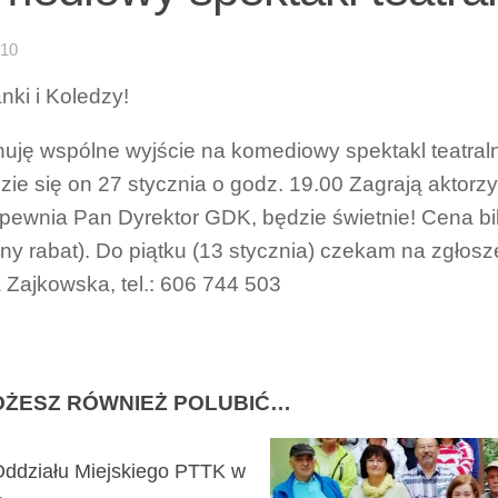
-10
nki i Koledzy!
uję wspólne wyjście na komediowy spektakl teatral
ie się on 27 stycznia o godz. 19.00 Zagrają aktorz
pewnia Pan Dyrektor GDK, będzie świetnie! Cena bile
ny rabat). Do piątku (13 stycznia) czekam na zgłosz
 Zajkowska, tel.: 606 744 503
ŻESZ RÓWNIEŻ POLUBIĆ…
Oddziału Miejskiego PTTK w