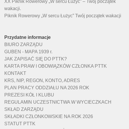
XX Piknik Rowerowy „W sercu Łużyc” – Twój początek
wakacji.
Piknik Rowerowy „W sercu Łużyc” Twój początek wakacji
Przydatne informacje
BIURO ZARZĄDU
GUBEN - MAPA 1939 r.
JAK ZAPISAĆ SIĘ DO PTTK?
KARTA PRAW I OBOWIĄZKÓW CZŁONKA PTTK
KONTAKT
KRS, NIP, REGON, KONTO, ADRES
PLAN PRACY ODDZIAŁU NA 2026 ROK
PREZESI KÓŁ I KLUBU
REGULAMIN UCZESTNICTWA W WYCIECZKACH
SKŁAD ZARZĄDU
SKŁADKI CZŁONKOWSKIE NA ROK 2026
STATUT PTTK