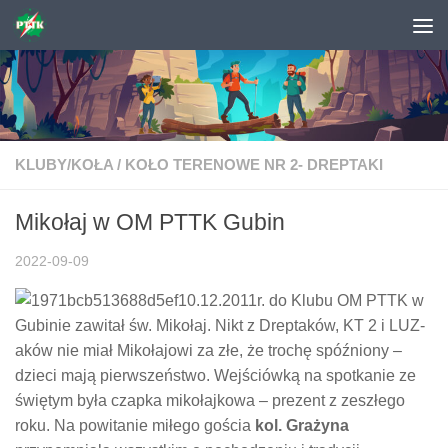
Skip to content
KLUBY/KOŁA
/
KOŁO TERENOWE NR 2- DREPTAKI
Mikołaj w OM PTTK Gubin
2022-09-09
10.12.2011r. do Klubu OM PTTK w
Gubinie zawitał św. Mikołaj. Nikt z Dreptaków, KT 2 i LUZ-
aków nie miał Mikołajowi za złe, że trochę spóźniony –
dzieci mają pierwszeństwo. Wejściówką na spotkanie ze
świętym była czapka mikołajkowa – prezent z zeszłego
roku. Na powitanie miłego gościa
kol. Grażyna