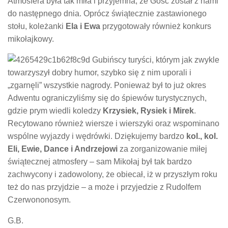
Atmosfera była tak miła i przyjemna, że Gość został z nami
do następnego dnia. Oprócz świątecznie zastawionego
stołu, koleżanki
Ela i Ewa
przygotowały również konkurs
mikołajkowy.
Gubińscy turyści, którym jak zwykle
towarzyszył dobry humor, szybko się z nim uporali i
„zgarnęli” wszystkie nagrody. Ponieważ był to już okres
Adwentu ograniczyliśmy się do śpiewów turystycznych,
gdzie prym wiedli koledzy
Krzysiek, Rysiek i Mirek
.
Recytowano również wiersze i wierszyki oraz wspominano
wspólne wyjazdy i wędrówki. Dziękujemy bardzo
kol., kol.
Eli, Ewie, Dance i Andrzejowi
za zorganizowanie miłej
świątecznej atmosfery – sam Mikołaj był tak bardzo
zachwycony i zadowolony, że obiecał, iż w przyszłym roku
też do nas przyjdzie – a może i przyjedzie z Rudolfem
Czerwononosym.
G.B.