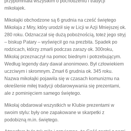
przypomniała wszystkim o pochodzeniu i tradycji
mikołajek.
Mikołajki obchodzone są 6 grudnia na cześć świętego
Mikołaja z Miry, który urodził się w Licji w Azji Mniejszej ok.
280 roku. Odznaczał się dużą pobożnością, toteż jego stryj
– biskup Patary – wyświęcił go na prezbita. Spadek po
rodzicach, którzy zmarli podczas zarazy ok. 300roku,
Mikołaj przeznaczył na pomoc biednym i potrzebującym.
Według legendy dary dawał anonimowo. Był człowiekiem
uczciwym i skromnym. Zmarł 6 grudnia ok. 345 roku.
Nazwa mikołajki pojawiła się w czasach komunizmu na
określenie miłej tradycji obdarowywania się prezentami,
ale z pominięciem samego świętego.
Mikołaj obdarował wszystkich w Klubie prezentami w
swoim stylu: były one zapakowane w skarpetki z
podobizną m.in. świętego.