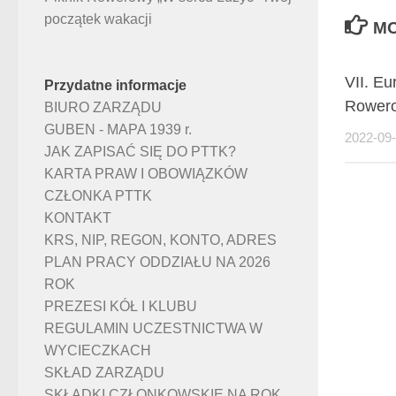
początek wakacji
MO
VII. Eu
Przydatne informacje
Rowero
BIURO ZARZĄDU
GUBEN - MAPA 1939 r.
2022-09
JAK ZAPISAĆ SIĘ DO PTTK?
KARTA PRAW I OBOWIĄZKÓW
CZŁONKA PTTK
KONTAKT
KRS, NIP, REGON, KONTO, ADRES
PLAN PRACY ODDZIAŁU NA 2026
ROK
PREZESI KÓŁ I KLUBU
REGULAMIN UCZESTNICTWA W
WYCIECZKACH
SKŁAD ZARZĄDU
SKŁADKI CZŁONKOWSKIE NA ROK