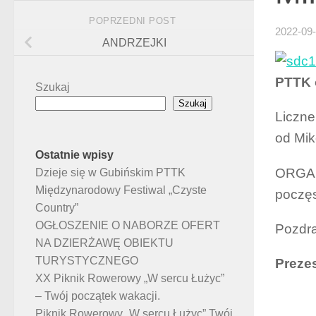
POPRZEDNI POST
2022-09
ANDRZEJKI
PTTK o
Szukaj
Szukaj
Liczne
od Mik
Ostatnie wpisy
ORGANI
Dzieje się w Gubińskim PTTK
Międzynarodowy Festiwal „Czyste
poczęs
Country”
OGŁOSZENIE O NABORZE OFERT
Pozdr
NA DZIERŻAWĘ OBIEKTU
TURYSTYCZNEGO
Preze
XX Piknik Rowerowy „W sercu Łużyc”
– Twój początek wakacji.
Piknik Rowerowy „W sercu Łużyc” Twój