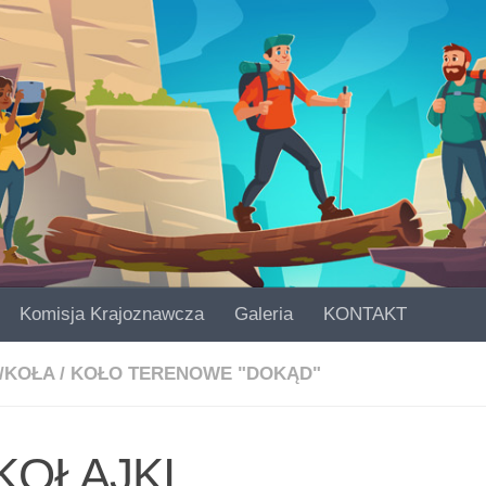
Komisja Krajoznawcza
Galeria
KONTAKT
/KOŁA
/
KOŁO TERENOWE "DOKĄD"
KOŁAJKI