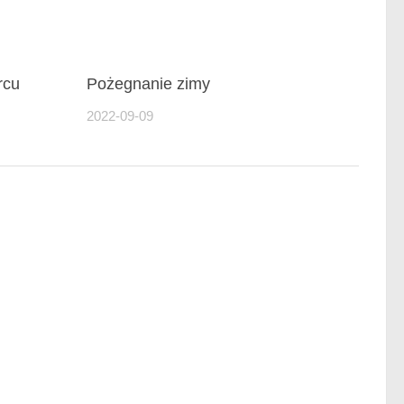
rcu
Pożegnanie zimy
2022-09-09