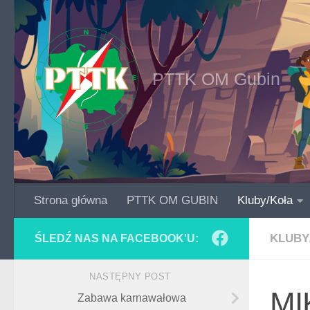
Skip to content
PTTK OM Gubin
Strona główna
PTTK OM GUBIN
Kluby/Koła
KLUBY
ŚLEDŹ NAS NA FACEBOOK'U:
NASTĘPNY POST
MI
Zabawa karnawałowa