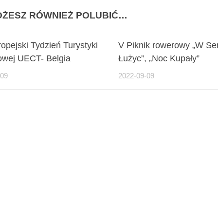
ŻESZ RÓWNIEŻ POLUBIĆ…
ropejski Tydzień Turystyki
V Piknik rowerowy „W Se
wej UECT- Belgia
Łużyc”, „Noc Kupały”
-09
2022-09-09