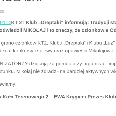
-09
KT 2 i Klub „Dreptaki” informują: Tradycji sta
dwiedził MIKOŁAJ i to znaczy, że członkowie Odd
 grono członków KT2, Klubu „Dreptaki” i Klubu „Luz” 
ołaja, konkursy i śpiewy oraz opowieści Mikołajowe.
ZATORZY dziękują za pomoc przy organizacji impr
tunku. Mikołaj nie zdradził najbardziej aktywnych w
awiamy!
s Koła Terenowego 2 – EWA Krygier i Prezes Klu