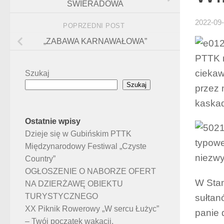
ŚWIERADOWA
2022-09
POPRZEDNI POST
„ZABAWA KARNAWAŁOWA”
PTTK
ciekaw
Szukaj
Szukaj
przez 
kaskad
Ostatnie wpisy
Dzieje się w Gubińskim PTTK
typowe
Międzynarodowy Festiwal „Czyste
niezwy
Country”
OGŁOSZENIE O NABORZE OFERT
W Stam
NA DZIERŻAWĘ OBIEKTU
TURYSTYCZNEGO
sułtan
XX Piknik Rowerowy „W sercu Łużyc”
panie 
– Twój początek wakacji.