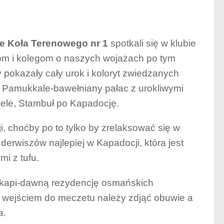
ie Koła Terenowego nr 1
spotkali się w klubie
 i kolegom o naszych wojażach po tym
 pokazały cały urok i koloryt zwiedzanych
z, Pamukkale-bawełniany pałac z urokliwymi
ele, Stambuł po Kapadocję.
 choćby po to tylko by zrelaksować się w
derwiszów najlepiej w Kapadocji, która jest
i z tufu.
pkapi-dawną rezydencję osmańskich
d wejściem do meczetu należy zdjąć obuwie a
a.