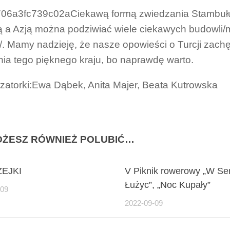
Ciekawą formą zwiedzania Stambułu 
 a Azją można podziwiać wiele ciekawych budowli/me
/. Mamy nadzieję, że nasze opowieści o Turcji zach
ia tego pięknego kraju, bo naprawdę warto.
zatorki:Ewa Dąbek, Anita Majer, Beata Kutrowska
ŻESZ RÓWNIEŻ POLUBIĆ…
EJKI
V Piknik rowerowy „W Se
Łużyc”, „Noc Kupały”
-09
2022-09-09