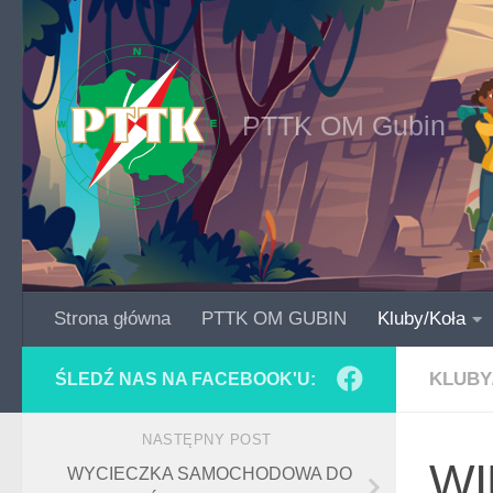
Skip to content
PTTK OM Gubin
Strona główna
PTTK OM GUBIN
Kluby/Koła
KLUBY
ŚLEDŹ NAS NA FACEBOOK'U:
NASTĘPNY POST
WI
WYCIECZKA SAMOCHODOWA DO