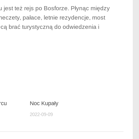
jest też rejs po Bosforze. Płynąc między
czety, pałace, letnie rezydencje, most
ęcą brać turystyczną do odwiedzenia i
rcu
Noc Kupały
2022-09-09