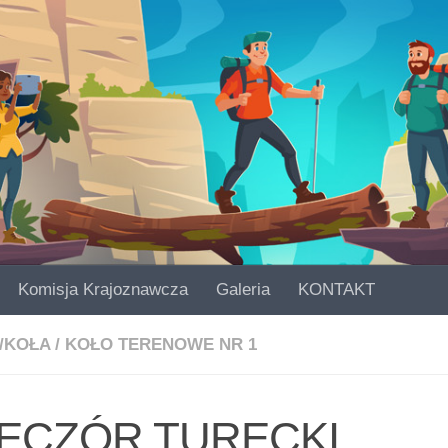
Komisja Krajoznawcza
Galeria
KONTAKT
/KOŁA
/
KOŁO TERENOWE NR 1
ECZÓR TURECKI