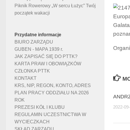
Piknik Rowerowy „W sercu Łużyc” Twój
początek wakacji
Europą
Galata
poznan
Przydatne informacje
BIURO ZARZĄDU
Organi
GUBEN - MAPA 1939 r.
JAK ZAPISAĆ SIĘ DO PTTK?
KARTA PRAW I OBOWIĄZKÓW
CZŁONKA PTTK
KONTAKT
MO
KRS, NIP, REGON, KONTO, ADRES
PLAN PRACY ODDZIAŁU NA 2026
ANDRZ
ROK
PREZESI KÓŁ I KLUBU
2022-09
REGULAMIN UCZESTNICTWA W
WYCIECZKACH
SKŁAD ZARZĄDU