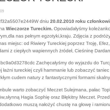
-09
W dniu
20.02.2010 roku członkow
 na
Wieczorze Tureckim.
Opowiadałyśmy koleżankom
ym,dla nas pełnym egzotyki,kraju. Zdjęcia z podróży
nas miejsc: od Riwiery Tureckiej poprzez Troję, Efe
ami z ciepłych wapiennych żródeł, Cieśninę Dardan
Zachęcałyśmy do wyjazdu do Turcji,
j łażni tureckiej czyli hammanie lub zobaczyć taniec 
kłym cudem natury z fantastycznymi formami skalnym
bule warto zobaczyć Meczet Sulejmana, pałac To
ów,słynną Hagia Sophię oraz Błękitny Meczet. Prze
dodatkowo muszą nałożyć chustę na głowę i ramion