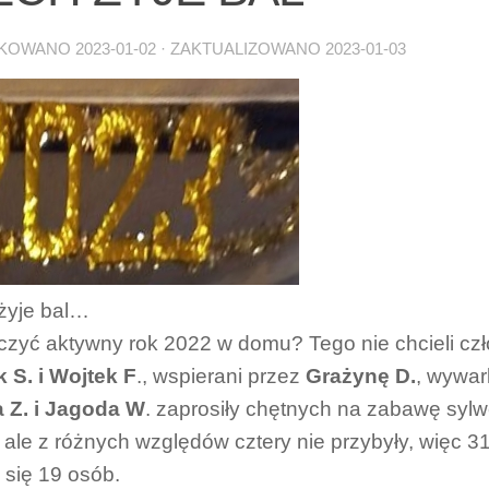
IKOWANO
2023-01-02
· ZAKTUALIZOWANO
2023-01-03
żyje bal…
zyć aktywny rok 2022 w domu? Tego nie chcieli c
S. i Wojtek F
., wspierani przez
Grażynę D.
, wywar
 Z. i Jagoda
W
. zaprosiły chętnych na zabawę sylw
 ale z różnych względów cztery nie przybyły, więc 31
o się 19 osób.