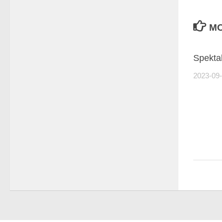
MO
Spekta
2023-09