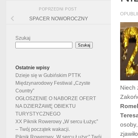
POPRZEDNI POST
OPUBL
SPACER NOWOROCZNY
Szukaj
Szukaj
Ostatnie wpisy
Dzieje się w Gubińskim PTTK
Międzynarodowy Festiwal „Czyste
Niech 
Country”
Zakońc
OGŁOSZENIE O NABORZE OFERT
Romek 
NA DZIERŻAWĘ OBIEKTU
TURYSTYCZNEGO
Teresa
XX Piknik Rowerowy „W sercu Łużyc”
osoby,
– Twój początek wakacji.
zjawił
Piknik Rowerowy „W sercu Łużyc” Twój