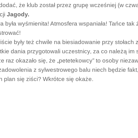
dodać, że klub został przez grupę wcześniej (w czw
cji
Jagody.
 była wyśmienita! Atmosfera wspaniała! Tańce tak ży
strować!
ście były też chwile na biesiadowanie przy stołach 
kie dania przygotowali uczestnicy, za co należą im 
e raz okazało się, że „petetekowcy” to osoby nieza
zadowolenia z sylwestrowego balu niech będzie fakt
n plan się ziści? Wkrótce się okaże.