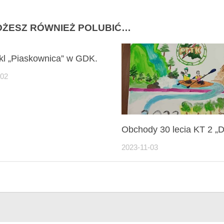
ŻESZ RÓWNIEŻ POLUBIĆ…
kl „Piaskownica” w GDK.
-02
Obchody 30 lecia KT 2 „D
2023-11-03