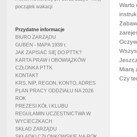
Warto 
początek wakacji
instruk
Zabawa
Przydatne informacje
zareje
BIURO ZARZĄDU
Oczywi
GUBEN - MAPA 1939 r.
Wszyst
JAK ZAPISAĆ SIĘ DO PTTK?
Jeszcz
KARTA PRAW I OBOWIĄZKÓW
CZŁONKA PTTK
Miarą 
KONTAKT
Czy te
KRS, NIP, REGON, KONTO, ADRES
PLAN PRACY ODDZIAŁU NA 2026
ROK
PREZESI KÓŁ I KLUBU
REGULAMIN UCZESTNICTWA W
WYCIECZKACH
SKŁAD ZARZĄDU
SKŁADKI CZŁONKOWSKIE NA ROK