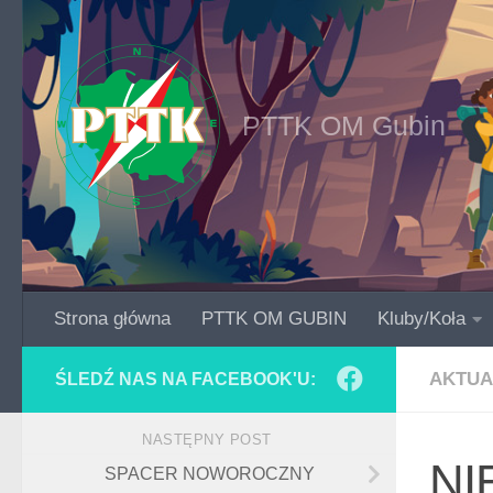
Skip to content
PTTK OM Gubin
Strona główna
PTTK OM GUBIN
Kluby/Koła
AKTUA
ŚLEDŹ NAS NA FACEBOOK'U:
NASTĘPNY POST
NI
SPACER NOWOROCZNY