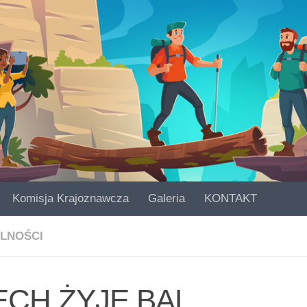
Komisja Krajoznawcza
Galeria
KONTAKT
LNOŚCI
ECH ŻYJE BAL