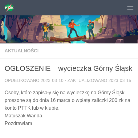
Skip to content
AKTUALNOŚCI
OGŁOSZENIE – wycieczka Górny Śląsk
OPUBLIKOWANO
2023-03-10
· ZAKTUALIZOWANO
2023-03-15
Osoby, które zapisały się na wycieczkę na Górny Śląsk
proszone są do dnia 16 marca o wpłatę zaliczki 200 zk na
konto PTTK lub w klubie.
Matuszak Wanda.
Pozdrawiam