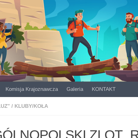
Komisja Krajoznawcza
Galeria
KONTAKT
LUZ"
/
KLUBY/KOŁA
ÓLNOPOLSKI ZLOT 