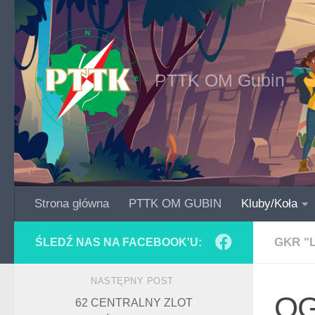
Skip to content
PTTK OM Gubin
Strona główna
PTTK OM GUBIN
Kluby/Koła
GKR "
ŚLEDŹ NAS NA FACEBOOK'U:
NASTĘPNY POST
OG
62 CENTRALNY ZLOT