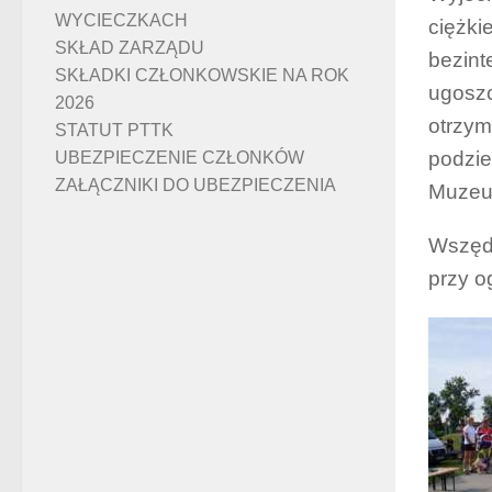
WYCIECZKACH
ciężki
SKŁAD ZARZĄDU
bezint
SKŁADKI CZŁONKOWSKIE NA ROK
ugoszc
2026
otrzym
STATUT PTTK
podzie
UBEZPIECZENIE CZŁONKÓW
ZAŁĄCZNIKI DO UBEZPIECZENIA
Muzeum
Wszędz
przy o