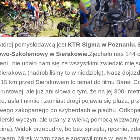
 której pomysłodawcą jest
KTR Sigma w Poznaniu. B
owo-Szkoleniowy w Sierakowie.
Zjechało nas 144 o
eni i nie udało nam się ze wszystkimi zwiedzić mi
Sierakowa (nadrobiliśmy to w niedzielę). Nasz dojazd 
 15 km przed Sierakowem to temat do filmu Barei. Co 
gruntowej, ale już ani słowa o tym, że na jej 300- me
e, asfalt niknie i zamiast drogi pojawia się plaża,
ego zakopanego po szyberdach w piachu. Odkopani
erski wyczyn, ale udany z wielką pomocą wezwany
ina). Widok przecudny, bo bez sprzętu, ręcznie, zd
ałam. Mirek w tym czasie zostawił mnie w lesie (sam