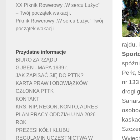
XX Piknik Rowerowy „W sercu Łużyc”
– Twój początek wakacji.
Piknik Rowerowy „W sercu Łużyc” Twój
początek wakacji
rajdu,
Przydatne informacje
Sport
BIURO ZARZĄDU
spóźni
GUBEN - MAPA 1939 r.
Perłą 
JAK ZAPISAĆ SIĘ DO PTTK?
nr 133
KARTA PRAW I OBOWIĄZKÓW
drogi 
CZŁONKA PTTK
KONTAKT
Saharz
KRS, NIP, REGON, KONTO, ADRES
osobow
PLAN PRACY ODDZIAŁU NA 2026
kaskad
ROK
Szczec
PREZESI KÓŁ I KLUBU
Wyjech
REGULAMIN UCZESTNICTWA W