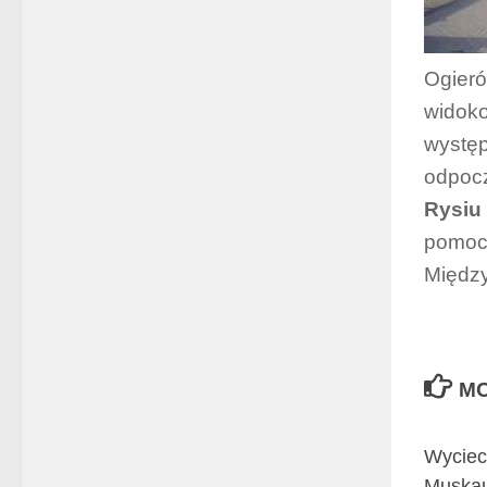
Ogieró
widoko
występ
odpocz
Rysiu
pomocy
Między
MO
Wyciec
Muska