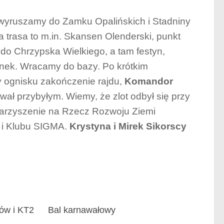
yruszamy do Zamku Opalińskich i Stadniny
 trasa to m.in. Skansen Olenderski, punkt
o Chrzypska Wielkiego, a tam festyn,
unek. Wracamy do bazy. Po krótkim
 ognisku zakończenie rajdu,
Komandor
ał przybyłym. Wiemy, że zlot odbył się przy
warzyszenie na Rzecz Rozwoju Ziemi
u i Klubu SIGMA.
Krystyna i Mirek Sikorscy
ów i KT2
Bal karnawałowy