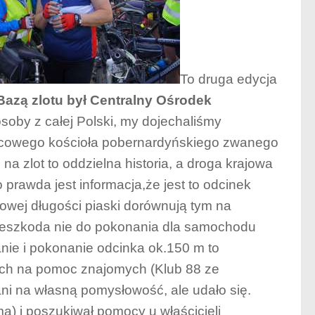
To druga edycja
azą zlotu był Centralny Ośrodek
soby z całej Polski, my dojechaliśmy
ejscowego kościoła pobernardyńskiego zwanego
na zlot to oddzielna historia, a droga krajowa
prawda jest informacja,że jest to odcinek
trowej długości piaski dorównują tym na
 przeszkoda nie do pokonania dla samochodu
e i pokonanie odcinka ok.150 m to
ch na pomoc znajomych (Klub 88 ze
ani na własną pomysłowość, ale udało się.
ą) i poszukiwał pomocy u właścicieli