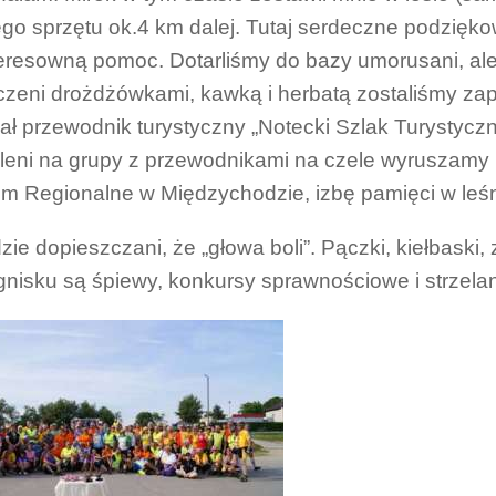
ego sprzętu ok.4 km dalej. Tutaj serdeczne podzięko
eresowną pomoc. Dotarliśmy do bazy umorusani, ale 
zeni drożdżówkami, kawką i herbatą zostaliśmy zap
ał przewodnik turystyczny „Notecki Szlak Turystycz
leni na grupy z przewodnikami na czele wyruszamy n
 Regionalne w Międzychodzie, izbę pamięci w leś
ie dopieszczani, że „głowa boli”. Pączki, kiełbaski,
gnisku są śpiewy, konkursy sprawnościowe i strzela