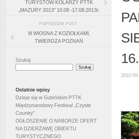
TURYSTÓW KOLARZY PTTK
„MAZURY 2013” 10.08 -17.08.2013r.
PA
POPRZEDNI POST
SI
III WIOSNA Z KOZIOŁKAMI,
TWIERDZA POZNAŃ
16.
Szukaj
Szukaj
2022-09
Ostatnie wpisy
Dzieje się w Gubińskim PTTK
Międzynarodowy Festiwal „Czyste
Country”
OGŁOSZENIE O NABORZE OFERT
NA DZIERŻAWĘ OBIEKTU
TURYSTYCZNEGO