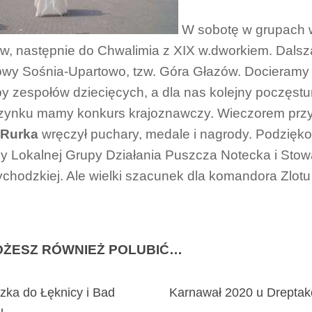
W sobotę w grupach w
w, następnie do Chwalimia z XIX w.dworkiem. Dalsza
wy Sośnia-Upartowo, tzw. Góra Głazów. Docieramy d
y zespołów dziecięcych, a dla nas kolejny poczęst
ynku mamy konkurs krajoznawczy. Wieczorem przy
 Rurka
wręczył puchary, medale i nagrody. Podziękow
 Lokalnej Grupy Działania Puszcza Notecka i Sto
chodzkiej. Ale wielki szacunek dla komandora Zlot
ŻESZ RÓWNIEŻ POLUBIĆ…
zka do Łęknicy i Bad
Karnawał 2020 u Dreptak
u