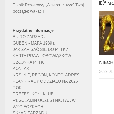
MO
Piknik Rowerowy „W sercu Łużyc” Twój
początek wakacji
Przydatne informacje
BIURO ZARZĄDU
GUBEN - MAPA 1939 r.
JAK ZAPISAĆ SIĘ DO PTTK?
KARTA PRAW I OBOWIĄZKÓW
NIECH
CZŁONKA PTTK
KONTAKT
2023-01
KRS, NIP, REGON, KONTO, ADRES
PLAN PRACY ODDZIAŁU NA 2026
ROK
PREZESI KÓŁ I KLUBU
REGULAMIN UCZESTNICTWA W
WYCIECZKACH
SKŁAD ZARZĄDU