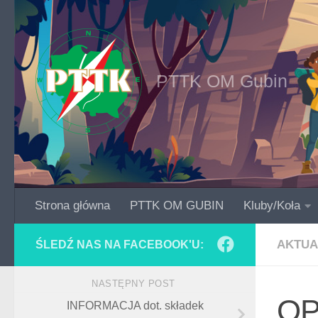
Skip to content
PTTK OM Gubin
Strona główna
PTTK OM GUBIN
Kluby/Koła
AKTUA
ŚLEDŹ NAS NA FACEBOOK'U:
NASTĘPNY POST
OP
INFORMACJA dot. składek