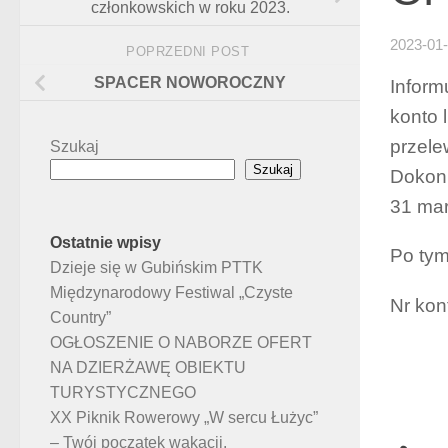
członkowskich w roku 2023.
2023-01
POPRZEDNI POST
SPACER NOWOROCZNY
Inform
konto 
przele
Szukaj
Szukaj
Dokonu
31 mar
Ostatnie wpisy
Po tym
Dzieje się w Gubińskim PTTK
Międzynarodowy Festiwal „Czyste
Nr kon
Country”
OGŁOSZENIE O NABORZE OFERT
NA DZIERŻAWĘ OBIEKTU
TURYSTYCZNEGO
XX Piknik Rowerowy „W sercu Łużyc”
– Twój początek wakacji.