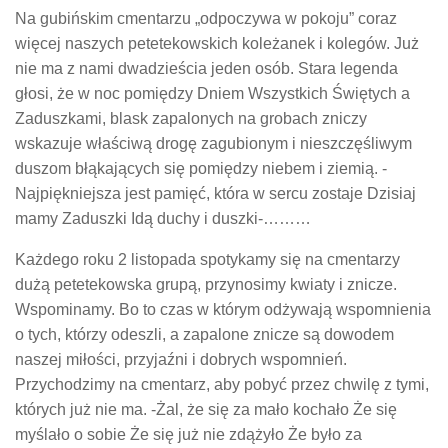
Na gubińskim cmentarzu „odpoczywa w pokoju” coraz
więcej naszych petetekowskich koleżanek i kolegów. Już
nie ma z nami dwadzieścia jeden osób. Stara legenda
głosi, że w noc pomiędzy Dniem Wszystkich Świętych a
Zaduszkami, blask zapalonych na grobach zniczy
wskazuje właściwą drogę zagubionym i nieszczęśliwym
duszom błąkających się pomiędzy niebem i ziemią. -
Najpiękniejsza jest pamięć, która w sercu zostaje Dzisiaj
mamy Zaduszki Idą duchy i duszki-………
Każdego roku 2 listopada spotykamy się na cmentarzy
dużą petetekowska grupą, przynosimy kwiaty i znicze.
Wspominamy. Bo to czas w którym odżywają wspomnienia
o tych, którzy odeszli, a zapalone znicze są dowodem
naszej miłości, przyjaźni i dobrych wspomnień.
Przychodzimy na cmentarz, aby pobyć przez chwilę z tymi,
których już nie ma. -Żal, że się za mało kochało Że się
myślało o sobie Że się już nie zdążyło Że było za