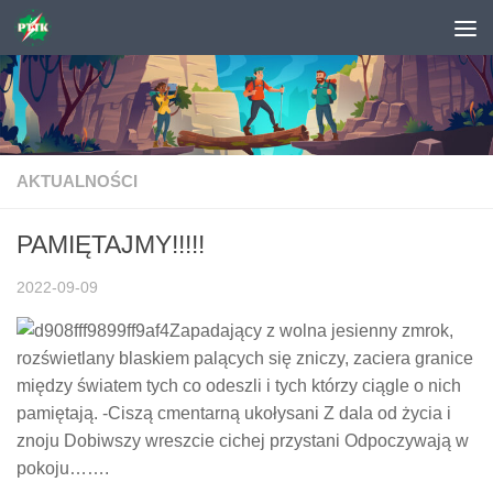
Skip to content
AKTUALNOŚCI
PAMIĘTAJMY!!!!!
2022-09-09
Zapadający z wolna jesienny zmrok,
rozświetlany blaskiem palących się zniczy, zaciera granice
między światem tych co odeszli i tych którzy ciągle o nich
pamiętają. -Ciszą cmentarną ukołysani Z dala od życia i
znoju Dobiwszy wreszcie cichej przystani Odpoczywają w
pokoju…….