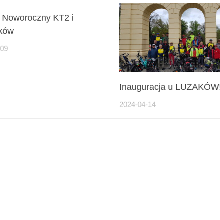
 Noworoczny KT2 i
ków
-09
Inauguracja u LUZAKÓW
2024-04-14