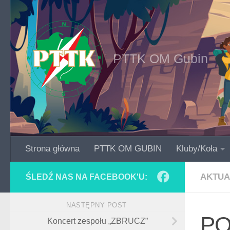
Skip to content
PTTK OM Gubin
Strona główna
PTTK OM GUBIN
Kluby/Koła
AKTUA
ŚLEDŹ NAS NA FACEBOOK'U:
NASTĘPNY POST
PO
Koncert zespołu „ZBRUCZ”