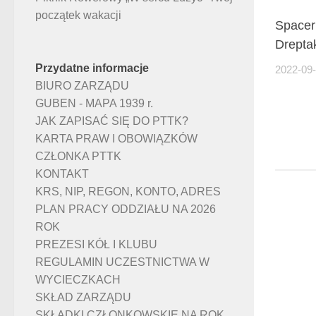
początek wakacji
Spacer
Drepta
Przydatne informacje
2022-09
BIURO ZARZĄDU
GUBEN - MAPA 1939 r.
JAK ZAPISAĆ SIĘ DO PTTK?
KARTA PRAW I OBOWIĄZKÓW
CZŁONKA PTTK
KONTAKT
KRS, NIP, REGON, KONTO, ADRES
PLAN PRACY ODDZIAŁU NA 2026
ROK
PREZESI KÓŁ I KLUBU
REGULAMIN UCZESTNICTWA W
WYCIECZKACH
SKŁAD ZARZĄDU
SKŁADKI CZŁONKOWSKIE NA ROK