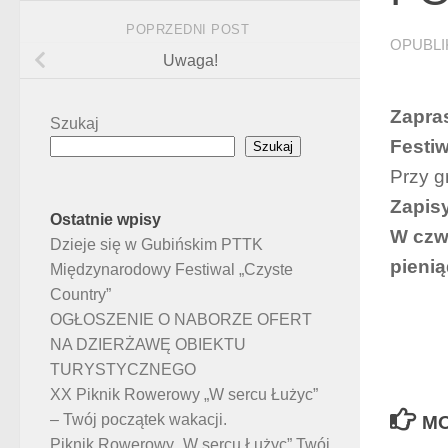
POPRZEDNI POST
OPUBL
Uwaga!
Zapra
Szukaj
Festiw
Szukaj
Przy g
Zapisy
Ostatnie wpisy
W czwa
Dzieje się w Gubińskim PTTK
pienią
Międzynarodowy Festiwal „Czyste
Country”
OGŁOSZENIE O NABORZE OFERT
NA DZIERŻAWĘ OBIEKTU
TURYSTYCZNEGO
XX Piknik Rowerowy „W sercu Łużyc”
– Twój początek wakacji.
MO
Piknik Rowerowy „W sercu Łużyc” Twój