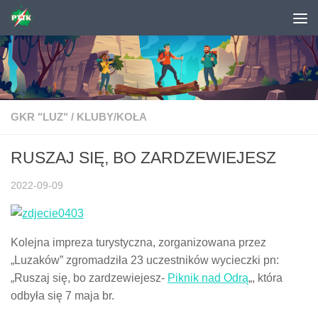
Skip to content
GKR "LUZ"
/
KLUBY/KOŁA
RUSZAJ SIĘ, BO ZARDZEWIEJESZ
2022-09-09
Kolejna impreza turystyczna, zorganizowana przez
„Luzaków” zgromadziła 23 uczestników wycieczki pn:
„Ruszaj się, bo zardzewiejesz-
Piknik nad Odrą
„, która
odbyła się 7 maja br.