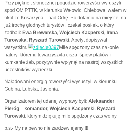
Przy pięknej, słonecznej pogodzie rowerzyści wyruszyli
spod OM PTTK, w kierunku Wałowic, Chlebowa, wałem w
okolice Kosarzyna – nad Odrę. Po dotarciu na miejsce, na
już trochę głodnych turystów , czekał posiłek, o który
zadbali:
Ewa Brewerska, Wojciech Kacperski, Irena
Turowska, Ryszard Turowski
. Apetyt dopisywał
wszystkim.
Mile spędzony czas na łonie
natury, któremu towarzyszyła cisza, śpiew ptaków i
kumkanie żab, pozytywnie wpłynął na nastrój wszystkich
uczestników wycieczki.
Naładowani energią rowerzyści wysuszyli w kierunku
Gubina, Lubska, Jasienia.
Organizatorem tej udanej wyprawy byli:
Aleksander
Pieróg – komandor, Wojciech Kacperski, Ryszard
Turowski
, którym dziękuję mile spędzony czas wolny.
p.s.- My na pewno nie zardzewiejemy!!!!