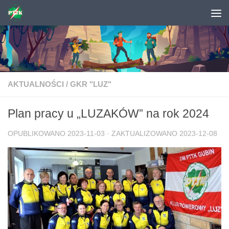
Skip to content
AKTUALNOŚCI
/
GKR "LUZ"
Plan pracy u „LUZAKÓW” na rok 2024
OPUBLIKOWANO
2023-11-03
· ZAKTUALIZOWANO
2023-12-08