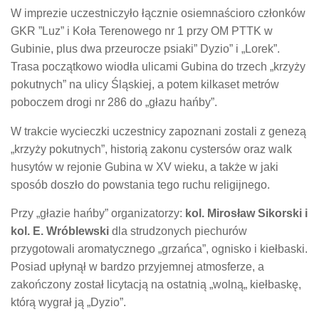
W imprezie uczestniczyło łącznie osiemnaścioro członków
GKR ”Luz” i Koła Terenowego nr 1 przy OM PTTK w
Gubinie, plus dwa przeurocze psiaki” Dyzio” i „Lorek”.
Trasa początkowo wiodła ulicami Gubina do trzech „krzyży
pokutnych” na ulicy Śląskiej, a potem kilkaset metrów
poboczem drogi nr 286 do „głazu hańby”.
W trakcie wycieczki uczestnicy zapoznani zostali z genezą
„krzyży pokutnych”, historią zakonu cystersów oraz walk
husytów w rejonie Gubina w XV wieku, a także w jaki
sposób doszło do powstania tego ruchu religijnego.
Przy „głazie hańby” organizatorzy:
kol. Mirosław Sikorski i
kol. E. Wróblewski
dla strudzonych piechurów
przygotowali aromatycznego „grzańca”, ognisko i kiełbaski.
Posiad upłynął w bardzo przyjemnej atmosferze, a
zakończony został licytacją na ostatnią „wolną„ kiełbaskę,
którą wygrał ją „Dyzio”.