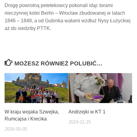
Drogę powrotną petetekowcy pokonali idąc torami
nieczynnej kolei Berlin – Wrocław zbudowanej w latach
1846 – 1848, a od Gubinka wałami wzdłuż Nysy Łużyckiej
aż do siedziby PTTK.
MOŻESZ RÓWNIEŻ POLUBIĆ…
W kraju wojaka Szwejka,
Andrzejki w KT 1
Rumcajsa i Krecika
2024-11-25
2026-05-05