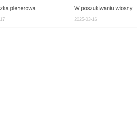
zka plenerowa
W poszukiwaniu wiosny
-17
2025-03-16