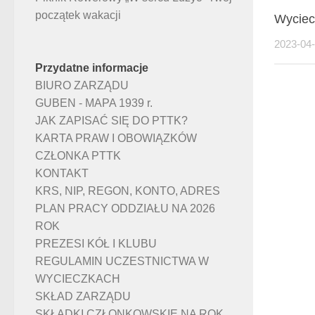
początek wakacji
Wyciec
2023-04
Przydatne informacje
BIURO ZARZĄDU
GUBEN - MAPA 1939 r.
JAK ZAPISAĆ SIĘ DO PTTK?
KARTA PRAW I OBOWIĄZKÓW
CZŁONKA PTTK
KONTAKT
KRS, NIP, REGON, KONTO, ADRES
PLAN PRACY ODDZIAŁU NA 2026
ROK
PREZESI KÓŁ I KLUBU
REGULAMIN UCZESTNICTWA W
WYCIECZKACH
SKŁAD ZARZĄDU
SKŁADKI CZŁONKOWSKIE NA ROK