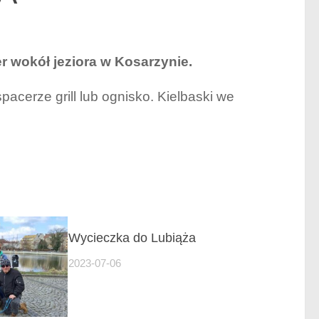
er wokół jeziora w Kosarzynie.
acerze grill lub ognisko. Kielbaski we
Wycieczka do Lubiąża
2023-07-06