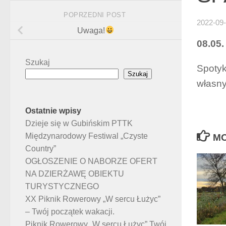
POPRZEDNI POST
2022-09
Uwaga!
08.05.
Szukaj
Spotyk
Szukaj
własny
Ostatnie wpisy
Dzieje się w Gubińskim PTTK
Międzynarodowy Festiwal „Czyste
MO
Country”
OGŁOSZENIE O NABORZE OFERT
NA DZIERŻAWĘ OBIEKTU
TURYSTYCZNEGO
XX Piknik Rowerowy „W sercu Łużyc”
– Twój początek wakacji.
Piknik Rowerowy „W sercu Łużyc” Twój