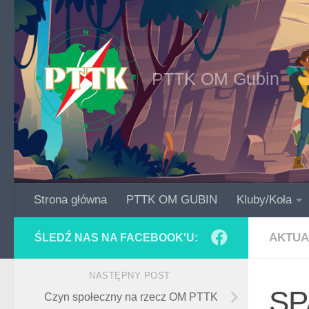
Skip to content
PTTK OM Gubin
Strona główna
PTTK OM GUBIN
Kluby/Koła
AKTUA
ŚLEDŹ NAS NA FACEBOOK'U:
NASTĘPNY POST
SP
Czyn społeczny na rzecz OM PTTK