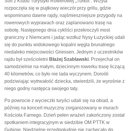
Soli z Klubu Turystyki Rowerowej „Turkot”. Wizyta
rozpoczęła się w piątkowy wieczór przy grillu, gdzie
wspominano dawne rajdy, najśmieszniejsze przygody na
rowerowych wyprawach oraz zaplanowano trasę na
sobotę. Następnego dnia cykliści przekroczyli most
graniczny z Niemcami i jadąc wzdłuż Nysy Łużyckiej udali
się do punktu widokowego kopalni węgla brunatnego
niedaleko miejscowości Griessen. Jednym z uczestników
rajdu był sześcioletni
Błażej Szablawski
. Przejechał on
samodzielnie na małym, dziecinnym rowerku trasę liczącą
40 kilometrów, co było nie lada wyczynem. Dorośli
podziwiając wytrwałość dziecka, stwierdzili, że wyrośnie z
niego godny następca swojego taty.
Po powrocie z wycieczki turyści udali się na obiad, a
później na koncert muzyczny zorganizowany w murach
Kościoła Farnego. Dzień pełen wrażeń zakończony został
spotkaniem integracyjnym w siedzibie OM PTTK w
Gubinie. Niedzielne przedpołudnie nie zachęcało do