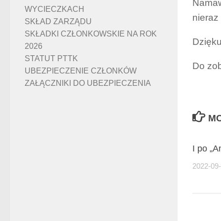
Namawi
WYCIECZKACH
nieraz
SKŁAD ZARZĄDU
SKŁADKI CZŁONKOWSKIE NA ROK
Dzięku
2026
STATUT PTTK
Do zob
UBEZPIECZENIE CZŁONKÓW
ZAŁĄCZNIKI DO UBEZPIECZENIA
MO
I po „
2022-09