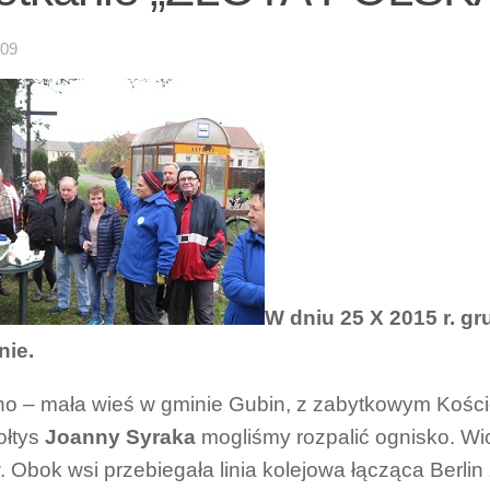
-09
W dniu 25 X 2015 r. g
nie.
o – mała wieś w gminie Gubin, z zabytkowym Kościo
ołtys
Joanny Syraka
mogliśmy rozpalić ognisko. Wi
w. Obok wsi przebiegała linia kolejowa łącząca Berli