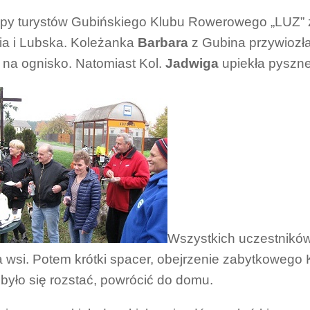
py turystów Gubińskiego Klubu Rowerowego „LUZ” z
ia i Lubska. Koleżanka
Barbara
z Gubina przywiozł
 na ognisko. Natomiast Kol.
Jadwiga
upiekła pyszne 
Wszystkich uczestników
ia wsi. Potem krótki spacer, obejrzenie zabytkowego 
 było się rozstać, powrócić do domu.