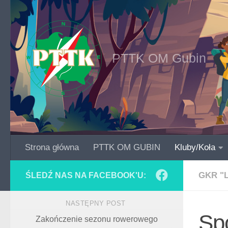
Skip to content
PTTK OM Gubin
Strona główna
PTTK OM GUBIN
Kluby/Koła
GKR "
ŚLEDŹ NAS NA FACEBOOK'U:
NASTĘPNY POST
Sp
Zakończenie sezonu rowerowego