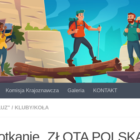
Komisja Krajoznawcza
Galeria
KONTAKT
LUZ"
/
KLUBY/KOŁA
otkanie „ZŁOTA POLSK