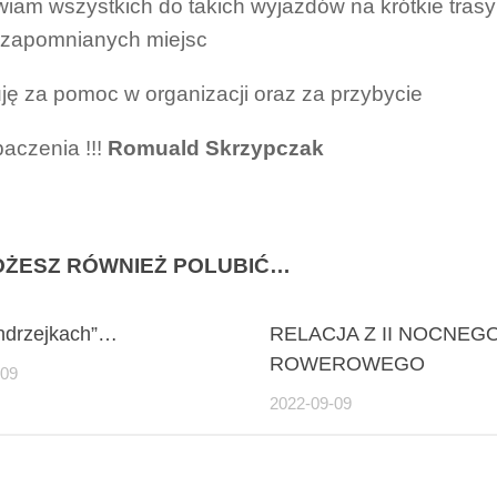
am wszystkich do takich wyjazdów na krótkie tras
 zapomnianych miejsc
ję za pomoc w organizacji oraz za przybycie
aczenia !!!
Romuald Skrzypczak
ŻESZ RÓWNIEŻ POLUBIĆ…
Andrzejkach”…
RELACJA Z II NOCNEG
ROWEROWEGO
-09
2022-09-09