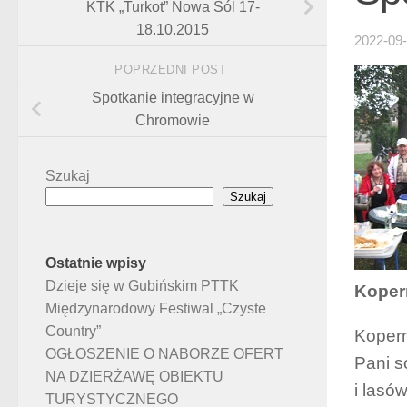
KTK „Turkot” Nowa Sól 17-
18.10.2015
2022-09
POPRZEDNI POST
Spotkanie integracyjne w
Chromowie
Szukaj
Szukaj
Ostatnie wpisy
Dzieje się w Gubińskim PTTK
Koper
Międzynarodowy Festiwal „Czyste
Country”
Kopern
OGŁOSZENIE O NABORZE OFERT
Pani s
NA DZIERŻAWĘ OBIEKTU
i lasó
TURYSTYCZNEGO