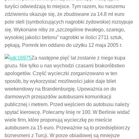
turyści odwiedzają to miejsce. Tym razem, ku naszemu
zdziwieniu okazuje się, że zbudowane za 14.8 ml euro
pole stell (symbolizujących nagrobki żydowskie) rozsypuje
się. Wykonane niby ze „szczególnie trwałego, szarego,
wysokiej jakości betonu” nagrobki w ilości 2711 sztuk,
pękają. Pomnik ten oddano do użytku 12 maja 2005 r.
Za następne pięć lat zostanie z niego kupa
gruzu. Nie tylko u nas wychodzi czasami brakoróbstwo
apologetów. Część wycieczki zorganizowano w ten
sposób, by wykorzystać możliwości jakie daje bilet
weekendowy na Brandenburgię. Upoważnia on do
darmowych przejazdów autobusami komunikacji
publicznej i metrem. Przed wejściem do autobusu należy
spytać kierowcę. Polecamy linię nr 100. W Berlinie widać
wiele firm, które proponują wycieczkę po mieście
autobusem za 15 euro. Przeważnie są to przedsiębiorczy
biznesmeni z Turcji. W porze obiadowej są mniejsze