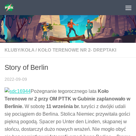
Skip to content
KLUBY/KOŁA
/
KOŁO TERENOWE NR 2- DREPTAKI
Story of Berlin
2022-09-09
Pożegnanie tegorocznego lata
Koło
Terenowe nr 2 przy OM PTTK w Gubinie zaplanowało w
Berlinie.
W sobotę
11 września br.
turyści z dwójki udali
się pociągiem do Berlina. Stolica Niemiec przywitała gości
piękną pogodą. Spacer po Unter den Linden, skąpanej w
słońcu, dostarczył dużo nowych wrażeń. Nie mogło obyć