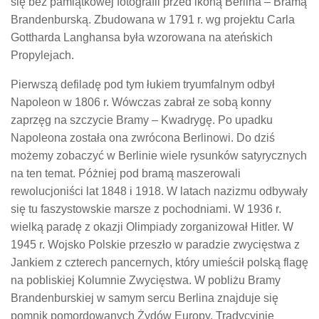
się bez pamiątkowej fotografii przed ikoną Berlina – Bramą
Brandenburską. Zbudowana w 1791 r. wg projektu Carla
Gottharda Langhansa była wzorowana na ateńskich
Propylejach.
Pierwszą defiladę pod tym łukiem tryumfalnym odbył
Napoleon w 1806 r. Wówczas zabrał ze sobą konny
zaprzęg na szczycie Bramy – Kwadrygę. Po upadku
Napoleona została ona zwrócona Berlinowi. Do dziś
możemy zobaczyć w Berlinie wiele rysunków satyrycznych
na ten temat. Póżniej pod bramą maszerowali
rewolucjoniści lat 1848 i 1918. W latach nazizmu odbywały
się tu faszystowskie marsze z pochodniami. W 1936 r.
wielką paradę z okazji Olimpiady zorganizował Hitler. W
1945 r. Wojsko Polskie przeszło w paradzie zwycięstwa z
Jankiem z czterech pancernych, który umieścił polską flagę
na pobliskiej Kolumnie Zwycięstwa. W pobliżu Bramy
Brandenburskiej w samym sercu Berlina znajduje się
pomnik pomordowanych Żydów Europy. Tradycyjnie