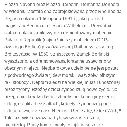
Piazza Navona oraz Piazza Barberini i fontanna Donnera
w Wiedniu. Została ona zaprojektowana przez Rheinholda
Begasa i otwarta 1 listopada 1891 r., jako prezent
magistratu Berlina dla cesarza Wilhelma II. Pierwotnie
stała na placu zamkowym za demontowanym obecnie
Pałacem Republiki(najważniejszym obiektem DDR-
owskiego Berlina) przy ówczesnej Rathausstrasse róg
Breitestrasse. W 1950 r. zniszczony Zamek Berliński
wysadzono, a odremontowaną fontannę ustawiono w
obecnym miejscu. Neobarokowe dzieło pełne jest postaci
z podwodnego świata tj.:lew morski, wąż, żółw, olbrzymi
rak, krokodyl. Neptum siedzi na wielkiej muszli unoszonej
przez trytony. Rzeźby dzieci symbolizują nowe życie. Na
brzegu niecki w kształcie czterolistnej koniczyny siedzą
cztery, o obfitych kształtach, kobiety. Symbolizują one
cztery największe rzeki Niemiec: Ren, Łabę, Odrę i Wisłę!!.
Tak, tak, Wisła uważana była wówczas za rzekę
niemiecką. Prusy kontrolowały jej ujście łącznie z