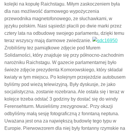
kolejki na kopułę Raichstagu. Miłym zaskoczeniem była
dla nas możliwość darmowego wypożyczenia
przewodnika magnetofonowego, ze słuchawkami, w
języku polskim. Nasi sąsiedzi płacili po dwie marki przez
cztery lata na odbudowę swojego parlamentu, dzięki temu
teraz wszyscy mają darmowe zwiedzanie.
Zrobiliśmy tez pamiątkowe zdjęcie pod Murem
Solidarności, który znajduje się przy północno-zachodnim
narożniku Raichstagu. W gazecie parlamentarnej było
świeże zdjęcie prezydenta Komorowskiego, który składał
kwiaty w tym miejscu. Po kolejnym przejeżdzie autobusem
byliśmy pod wieżą telewizyjną. Były dyskusje, że jako
socjalistyczna. zostanie rozebrana. Ale ostała się i teraz w
kolejce trzeba odstać 3 godziny by dostać się do windy
Ferensehturm. Musieliśmy zrezygnować. Przy okazji
odbyliśmy małą sesję fotograficzną z fonntaną neptuna.
Uważana jest ona za największą budowlę tego typu w
Europie. Pierwowzorem dla niej były fontanny rzymskie na