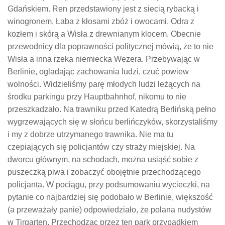
Gdańskiem. Ren przedstawiony jest z siecią rybacką i
winogronem, Łaba z kłosami zbóż i owocami, Odra z
kozłem i skórą a Wisła z drewnianym klocem. Obecnie
przewodnicy dla poprawności politycznej mówią, że to nie
Wisła a inna rzeka niemiecka Wezera. Przebywając w
Berlinie, ogladając zachowania ludzi, czuć powiew
wolności. Widzieliśmy parę młodych ludzi leżących na
środku parkingu przy Hauptbahnhof, nikomu to nie
przeszkadzało. Na trawniku przed Katedrą Berlińską pełno
wygrzewających się w słońcu berlińczyków, skorzystaliśmy
i my z dobrze utrzymanego trawnika. Nie ma tu
czepiających się policjantów czy straży miejskiej. Na
dworcu głównym, na schodach, można usiąść sobie z
puszeczką piwa i zobaczyć obojętnie przechodzącego
policjanta. W pociągu, przy podsumowaniu wycieczki, na
pytanie co najbardziej się podobało w Berlinie, większość
(a przeważały panie) odpowiedziało, że polana nudystów
w Tirgarten. Przechodząc przez ten park przypadkiem