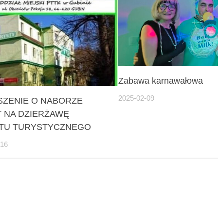
Zabawa karnawałowa
2025-02-09
ZENIE O NABORZE
 NA DZIERŻAWĘ
KTU TURYSTYCZNEGO
-16