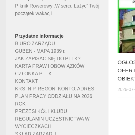
Piknik Rowerowy „W sercu Łużyc” Twój
początek wakacji
Przydatne informacje
BIURO ZARZĄDU
GUBEN - MAPA 1939 r.
JAK ZAPISAĆ SIĘ DO PTTK?
OGŁOS
KARTA PRAW I OBOWIĄZKÓW
OFERT
CZŁONKA PTTK
OBIE
KONTAKT
KRS, NIP, REGON, KONTO, ADRES
2026-07
PLAN PRACY ODDZIAŁU NA 2026
ROK
PREZESI KÓŁ I KLUBU
REGULAMIN UCZESTNICTWA W
WYCIECZKACH
SKŁAD ZARZĄDU