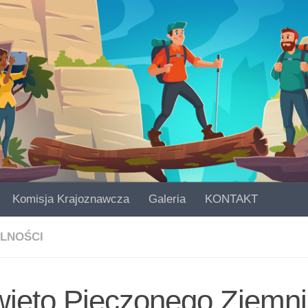
Komisja Krajoznawcza
Galeria
KONTAKT
LNOŚCI
więto Pieczonego Ziemni