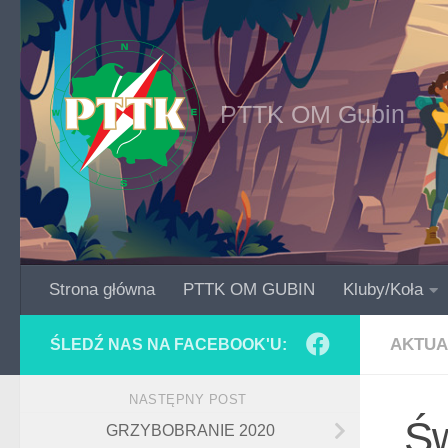
Skip to content
PTTK OM Gubin
Strona główna
PTTK OM GUBIN
Kluby/Koła
AKTUA
ŚLEDŹ NAS NA FACEBOOK'U:
NASTĘPNY POST
„Ś
GRZYBOBRANIE 2020