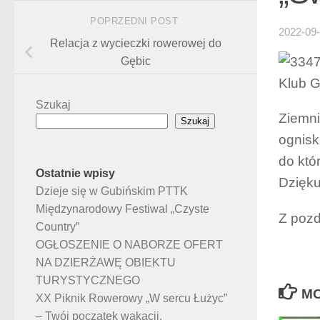
POPRZEDNI POST
2022-09
Relacja z wycieczki rowerowej do
Gębic
Klub G
Szukaj
Ziemni
Szukaj
ognisk
do któ
Ostatnie wpisy
Dzięku
Dzieje się w Gubińskim PTTK
Międzynarodowy Festiwal „Czyste
Z poz
Country”
OGŁOSZENIE O NABORZE OFERT
NA DZIERŻAWĘ OBIEKTU
TURYSTYCZNEGO
MO
XX Piknik Rowerowy „W sercu Łużyc”
– Twój początek wakacji.