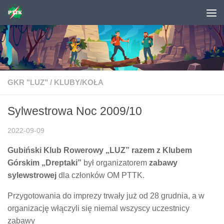
Skip to content
GKR "LUZ"
/
KLUBY/KOŁA
Sylwestrowa Noc 2009/10
2022-09-09
Gubiński Klub Rowerowy „LUZ” razem z Klubem
Górskim „Dreptaki”
był organizatorem
zabawy
sylewstrowej
dla członków OM PTTK.
Przygotowania do imprezy trwały już od 28 grudnia, a w
organizację włączyli się niemal wszyscy uczestnicy
zabawy