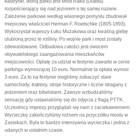
katarynki. Ikoną parku jest Most Raka (Diabła)
rozpościerający się nad jeziorem o tej samej nazwie.
Założenie parkowe według własnego pomysłu zbudował
miejscowy właściciel Herman F. Roetschke (1805-1893).
Wykorzystał wąwozy Łuku Mużakowa oraz kwaśną glebę
ulubioną przez te rośliny. Po wojnie park i most zostały
zdewastowane. Odbudowa całości jest owocem
obywatelskiego zaangażowania mieszkańców
miejscowości. Opłatę za udział w festynie zawarto w cenie
parkingu wynoszącej 10 euro. Normalnie ta opłata wynosi
3 euro. Za to na festynie mogliśmy zobaczyć stare
samochody, traktory, stroje historyczne i liczne stragany z
jedzeniem oraz bibelotami. Zawsze wzbudzaliśmy
sensację gdy ustawialiśmy się do zdjęcia z flagą PTTK.
Uczestnicy imprezy przyglądali się nam z zaciekawieniem.
Wycieczkę zakończyliśmy rożnem na przyczółku mostu w
Zasiekach. Była to bardzo intensywna wycieczka i jedna z
udanych w ostatnim czasie.