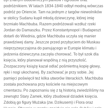
podróżnikiem. W latach 1834-1840 odbył modną wówczas
podróż po Oriencie. Tam na jednym z targów niewolników
w stolicy Sudanu kupił młodą dziewczynę, której imię
brzmiało Machbuba. Razem podróżowali wzdłuż rzeki
Jordan do Damaszku. Przez Konstantynopol i Budapeszt
dotarli do Wiednia, gdzie Machbuba uczyła się manier
prawdziwej damy. Jeszcze przed przybyciem do Muskau
nieprzyzwyczajona do panującego w Europie klimatu i
jedzenia dziewczyna zaczęła chorować. To był szok dla
księcia, który planował wspólną z nią przyszłość.
Zrozpaczony książę kazał odlać pośmiertną kopię głowy,
ręki i nogi ukochanej. By zachować je przy sobie. Jej
pamięci poświęcił też kilka utworów literackich. Machbuba
została pochowana przy kościele na miejscowym
cmentarzu. Po zapoznaniu się z tą historią zwiedziliśmy na
zewnątrz Stary Zamek, który zbudował dziadek księcia.
Zdobią go figury Mużaka (zw. Dzikusem) i Flora oraz