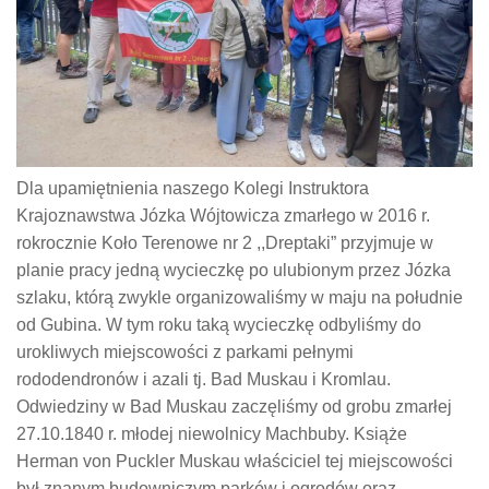
Dla upamiętnienia naszego Kolegi Instruktora
Krajoznawstwa Józka Wójtowicza zmarłego w 2016 r.
rokrocznie Koło Terenowe nr 2 ,,Dreptaki” przyjmuje w
planie pracy jedną wycieczkę po ulubionym przez Józka
szlaku, którą zwykle organizowaliśmy w maju na południe
od Gubina. W tym roku taką wycieczkę odbyliśmy do
urokliwych miejscowości z parkami pełnymi
rododendronów i azali tj. Bad Muskau i Kromlau.
Odwiedziny w Bad Muskau zaczęliśmy od grobu zmarłej
27.10.1840 r. młodej niewolnicy Machbuby. Książe
Herman von Puckler Muskau właściciel tej miejscowości
był znanym budowniczym parków i ogrodów oraz