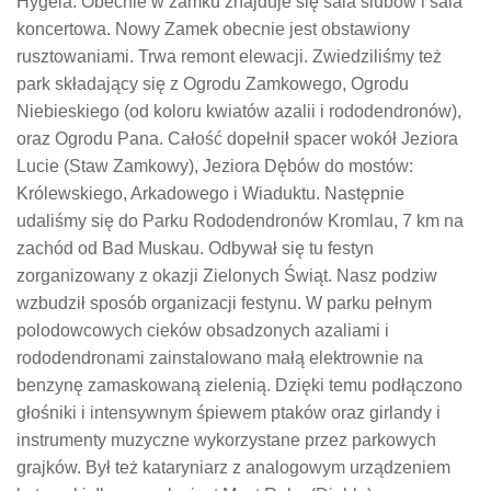
Hygeia. Obecnie w zamku znajduje się sala ślubów i sala
koncertowa. Nowy Zamek obecnie jest obstawiony
rusztowaniami. Trwa remont elewacji. Zwiedziliśmy też
park składający się z Ogrodu Zamkowego, Ogrodu
Niebieskiego (od koloru kwiatów azalii i rododendronów),
oraz Ogrodu Pana. Całość dopełnił spacer wokół Jeziora
Lucie (Staw Zamkowy), Jeziora Dębów do mostów:
Królewskiego, Arkadowego i Wiaduktu. Następnie
udaliśmy się do Parku Rododendronów Kromlau, 7 km na
zachód od Bad Muskau. Odbywał się tu festyn
zorganizowany z okazji Zielonych Świąt. Nasz podziw
wzbudził sposób organizacji festynu. W parku pełnym
polodowcowych cieków obsadzonych azaliami i
rododendronami zainstalowano małą elektrownie na
benzynę zamaskowaną zielenią. Dzięki temu podłączono
głośniki i intensywnym śpiewem ptaków oraz girlandy i
instrumenty muzyczne wykorzystane przez parkowych
grajków. Był też kataryniarz z analogowym urządzeniem