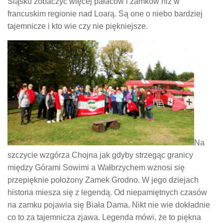
Śląsku zobaczyć więcej pałaców i zamków niż w
francuskim regionie nad Loarą. Są one o niebo bardziej
tajemnicze i kto wie czy nie piękniejsze.
Na
szczycie wzgórza Chojna jak gdyby strzegąc granicy
między Górami Sowimi a Wałbrzychem wznosi się
przepięknie położony Zamek Grodno. W jego dziejach
historia miesza się z legendą. Od niepamiętnych czasów
na zamku pojawia się Biała Dama. Nikt nie wie dokładnie
co to za tajemnicza zjawa. Legenda mówi, że to piękna