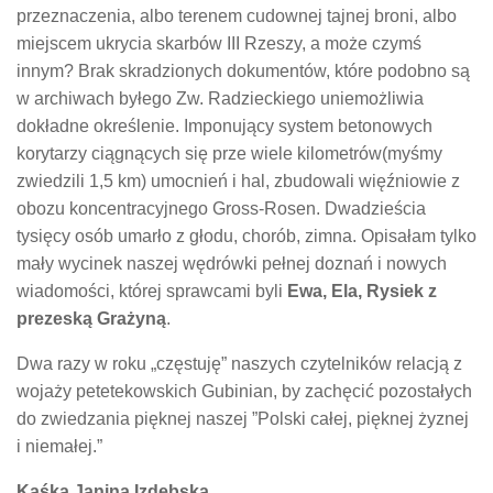
przeznaczenia, albo terenem cudownej tajnej broni, albo
miejscem ukrycia skarbów III Rzeszy, a może czymś
innym? Brak skradzionych dokumentów, które podobno są
w archiwach byłego Zw. Radzieckiego uniemożliwia
dokładne określenie. Imponujący system betonowych
korytarzy ciągnących się prze wiele kilometrów(myśmy
zwiedzili 1,5 km) umocnień i hal, zbudowali więźniowie z
obozu koncentracyjnego Gross-Rosen. Dwadzieścia
tysięcy osób umarło z głodu, chorób, zimna. Opisałam tylko
mały wycinek naszej wędrówki pełnej doznań i nowych
wiadomości, której sprawcami byli
Ewa, Ela, Rysiek z
prezeską Grażyną
.
Dwa razy w roku „częstuję” naszych czytelników relacją z
wojaży petetekowskich Gubinian, by zachęcić pozostałych
do zwiedzania pięknej naszej ”Polski całej, pięknej żyznej
i niemałej.”
Kaśka Janina Izdebska