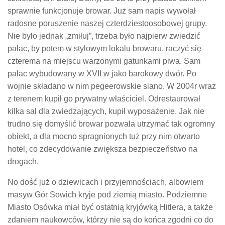
sprawnie funkcjonuje browar. Już sam napis wywołał
radosne poruszenie naszej czterdziestoosobowej grupy.
Nie było jednak „zmiłuj”, trzeba było najpierw zwiedzić
pałac, by potem w stylowym lokalu browaru, raczyć się
czterema na miejscu warzonymi gatunkami piwa. Sam
pałac wybudowany w XVII w jako barokowy dwór. Po
wojnie składano w nim pegeerowskie siano. W 2004r wraz
z terenem kupił go prywatny właściciel. Odrestaurował
kilka sal dla zwiedzających, kupił wyposażenie. Jak nie
trudno się domyślić browar pozwala utrzymać tak ogromny
obiekt, a dla mocno spragnionych tuż przy nim otwarto
hotel, co zdecydowanie zwiększa bezpieczeństwo na
drogach.
No dość już o dziewicach i przyjemnościach, albowiem
masyw Gór Sowich kryje pod ziemią miasto. Podziemne
Miasto Osówka miał być ostatnią kryjówką Hitlera, a także
zdaniem naukowców, którzy nie są do końca zgodni co do