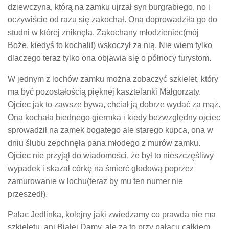
dziewczyna, którą na zamku ujrzał syn burgrabiego, no i
oczywiście od razu się zakochał. Ona doprowadziła go do
studni w której zniknęła. Zakochany młodzieniec(mój
Boże, kiedyś to kochali!) wskoczył za nią. Nie wiem tylko
dlaczego teraz tylko ona objawia się o północy turystom.
W jednym z lochów zamku można zobaczyć szkielet, który
ma być pozostałością pięknej kasztelanki Małgorzaty.
Ojciec jak to zawsze bywa, chciał ją dobrze wydać za mąż.
Ona kochała biednego giermka i kiedy bezwzględny ojciec
sprowadził na zamek bogatego ale starego kupca, ona w
dniu ślubu zepchnęła pana młodego z murów zamku.
Ojciec nie przyjął do wiadomości, że był to nieszczęśliwy
wypadek i skazał córkę na śmierć głodową poprzez
zamurowanie w lochu(teraz by mu ten numer nie
przeszedł).
Pałac Jedlinka, kolejny jaki zwiedzamy co prawda nie ma
szkieletu, ani Białej Damy, ale za to przy pałacu całkiem