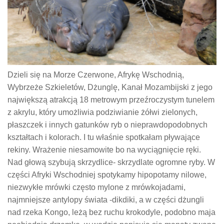
Dzieli się na Morze Czerwone, Afrykę Wschodnią,
Wybrzeże Szkieletów, Dżunglę, Kanał Mozambijski z jego
największą atrakcją 18 metrowym przeźroczystym tunelem
z akrylu, który umożliwia podziwianie żółwi zielonych,
płaszczek i innych gatunków ryb o nieprawdopodobnych
kształtach i kolorach. I tu właśnie spotkałam pływające
rekiny. Wrażenie niesamowite bo na wyciągnięcie ręki.
Nad głową szybują skrzydlice- skrzydlate ogromne ryby. W
części Afryki Wschodniej spotykamy hipopotamy nilowe,
niezwykłe mrówki często mylone z mrówkojadami,
najmniejsze antylopy świata -dikdiki, a w części dżungli
nad rzeka Kongo, leżą bez ruchu krokodyle, podobno maja