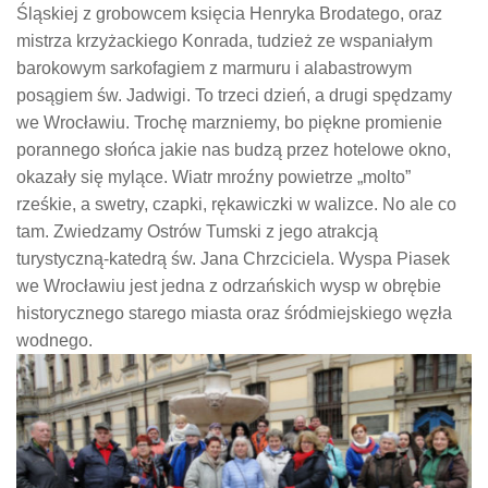
Śląskiej z grobowcem księcia Henryka Brodatego, oraz
mistrza krzyżackiego Konrada, tudzież ze wspaniałym
barokowym sarkofagiem z marmuru i alabastrowym
posągiem św. Jadwigi. To trzeci dzień, a drugi spędzamy
we Wrocławiu. Trochę marzniemy, bo piękne promienie
porannego słońca jakie nas budzą przez hotelowe okno,
okazały się mylące. Wiatr mroźny powietrze „molto”
rześkie, a swetry, czapki, rękawiczki w walizce. No ale co
tam. Zwiedzamy Ostrów Tumski z jego atrakcją
turystyczną-katedrą św. Jana Chrzciciela. Wyspa Piasek
we Wrocławiu jest jedna z odrzańskich wysp w obrębie
historycznego starego miasta oraz śródmiejskiego węzła
wodnego.