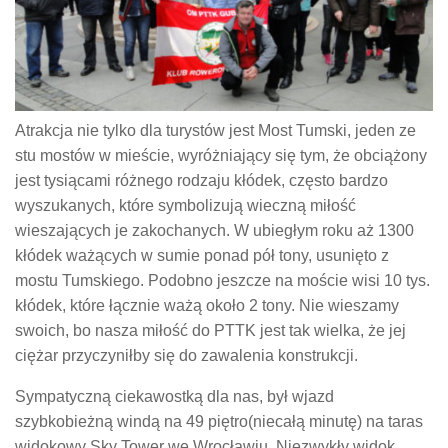
Atrakcja nie tylko dla turystów jest Most Tumski, jeden ze
stu mostów w mieście, wyróżniający się tym, że obciążony
jest tysiącami różnego rodzaju kłódek, często bardzo
wyszukanych, które symbolizują wieczną miłość
wieszających je zakochanych. W ubiegłym roku aż 1300
kłódek ważących w sumie ponad pół tony, usunięto z
mostu Tumskiego. Podobno jeszcze na moście wisi 10 tys.
kłódek, które łącznie ważą około 2 tony. Nie wieszamy
swoich, bo nasza miłość do PTTK jest tak wielka, że jej
ciężar przyczyniłby się do zawalenia konstrukcji.
Sympatyczną ciekawostką dla nas, był wjazd
szybkobieżną windą na 49 piętro(niecałą minutę) na taras
widokowy Sky Tower we Wrocławiu. Niezwykły widok