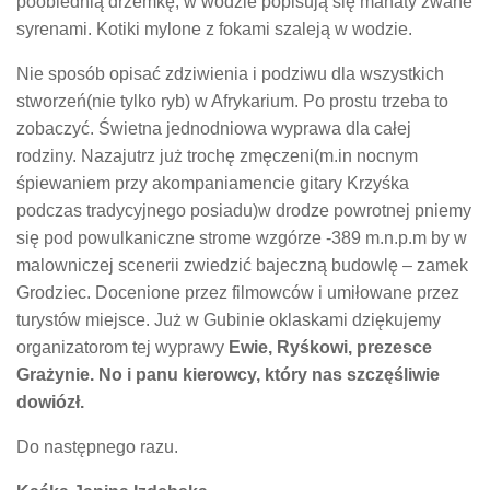
poobiednią drzemkę, w wodzie popisują się manaty zwane
syrenami. Kotiki mylone z fokami szaleją w wodzie.
Nie sposób opisać zdziwienia i podziwu dla wszystkich
stworzeń(nie tylko ryb) w Afrykarium. Po prostu trzeba to
zobaczyć. Świetna jednodniowa wyprawa dla całej
rodziny. Nazajutrz już trochę zmęczeni(m.in nocnym
śpiewaniem przy akompaniamencie gitary Krzyśka
podczas tradycyjnego posiadu)w drodze powrotnej pniemy
się pod powulkaniczne strome wzgórze -389 m.n.p.m by w
malowniczej scenerii zwiedzić bajeczną budowlę – zamek
Grodziec. Docenione przez filmowców i umiłowane przez
turystów miejsce. Już w Gubinie oklaskami dziękujemy
organizatorom tej wyprawy
Ewie, Ryśkowi, prezesce
Grażynie. No i panu kierowcy, który nas szczęśliwie
dowiózł.
Do następnego razu.