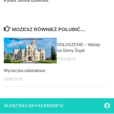
Kaśka Janina Izdebska
MOŻESZ RÓWNIEŻ POLUBIĆ…
OGŁOSZENIE – Wpłaty
na Górny Śląsk
2023-03-03
Wycieczka oddziałowa
2026-01-02
ŚLEDŹ NAS NA FACEBOOK'U: