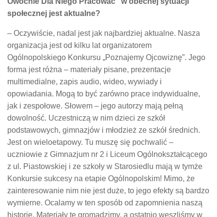
Owocnie Dla Niego Pracować” w obecnej sytuacji
społecznej jest aktualne?
– Oczywiście, nadal jest jak najbardziej aktualne. Nasza
organizacja jest od kilku lat organizatorem
Ogólnopolskiego Konkursu „Poznajemy Ojcowiznę”. Jego
forma jest różna – materiały pisane, prezentacje
multimedialne, zapis audio, wideo, wywiady i
opowiadania. Mogą to być zarówno prace indywidualne,
jak i zespołowe. Słowem – jego autorzy mają pełną
dowolność. Uczestniczą w nim dzieci ze szkół
podstawowych, gimnazjów i młodzież ze szkół średnich.
Jest on wieloetapowy. Tu muszę się pochwalić –
uczniowie z Gimnazjum nr 2 i Liceum Ogólnokształcącego
z ul. Piastowskiej i ze szkoły w Starosiedlu mają w tymże
Konkursie sukcesy na etapie Ogólnopolskim! Mimo, że
zainteresowanie nim nie jest duże, to jego efekty są bardzo
wymierne. Ocalamy w ten sposób od zapomnienia naszą
historię. Materiały te gromadzimy, a ostatnio weszliśmy w