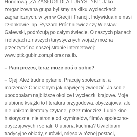
Honorową „ZA ZASŁUGI DLA TURYSTYKI”. Jako
zorganizowana grupa byliśmy na kilku wycieczkach
zagranicznych, w tym w Grecji i Francji. Indywidualnie nasi
członkowie, np. Ryszard Próchniewicz czy Wiesław
Galewski, podróżują po całym świecie. O naszych planach
i relacjach z naszych turystycznych wojaży można
przeczytać na naszej stronie internetowej:
www.pttk.gubin.com.pl oraz na fb.
– Pani prezes, teraz może coś o sobie?
– Ojej! Ależ trudne pytanie. Pracuję społecznie, a
marzenia? Chciałabym jak najwięcej zwiedzić. Ja sobie
upodobałam najbliższe okolice i wycieczki krajowe. Moje
ulubione książki to literatura przygodowa, obyczajowa, ale
nie unikam literatury czytanej przez młodzież. Lubię kino
historyczne, nie stronię od kryminałów, filmów społeczno-
obyczajowych i seriali. Ulubiona kuchnia? Uwielbiam
tradycyjne obiady, surówki, mięso w różnej postaci,