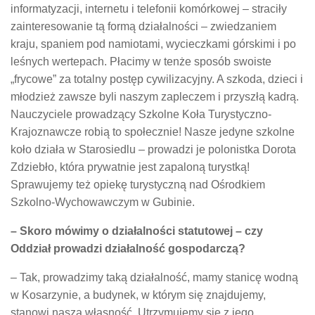
informatyzacji, internetu i telefonii komórkowej – straciły
zainteresowanie tą formą działalności – zwiedzaniem
kraju, spaniem pod namiotami, wycieczkami górskimi i po
leśnych wertepach. Płacimy w tenże sposób swoiste
„frycowe” za totalny postęp cywilizacyjny. A szkoda, dzieci i
młodzież zawsze byli naszym zapleczem i przyszłą kadrą.
Nauczyciele prowadzący Szkolne Koła Turystyczno-
Krajoznawcze robią to społecznie! Nasze jedyne szkolne
koło działa w Starosiedlu – prowadzi je polonistka Dorota
Zdziebło, która prywatnie jest zapaloną turystką!
Sprawujemy też opiekę turystyczną nad Ośrodkiem
Szkolno-Wychowawczym w Gubinie.
– Skoro mówimy o działalności statutowej – czy
Oddział prowadzi działalność gospodarczą?
– Tak, prowadzimy taką działalność, mamy stanicę wodną
w Kosarzynie, a budynek, w którym się znajdujemy,
stanowi naszą własność. Utrzymujemy się z jego