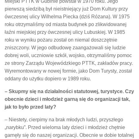
Miejski PTTK w Gubinie powstał w 1970 roku. Jego
pierwszą siedzibą był nieistniejący już Dom Kultury przy
ówczesnej ulicy Wilhelma Piecka (dziś Różana). W 1975
roku otrzymaliśmy od miasta budynek po zlikwidowanej
łaźni miejskiej przy ówczesnej ulicy Lubuskiej. W 1985
roku w wyniku pożaru został on niemal doszczętnie
zniszczony. W jego odbudowę zaangażowali się ludzie
dobrej woli, uczniowie szkół, wojsko, otrzymaliśmy pomoc
ze strony Zarządu Wojewódzkiego PTTK, zakładów pracy.
Wyremontowany w nowej formie, jako Dom Turysty, został
oddany do użytku dopiero w 1989 roku.
– Skupmy się na działalności statutowej, turystyce. Czy
obecnie dzieci i młodzież garną się do organizacji tak,
jak to było przed laty?
– Niestety, cierpimy na brak młodych ludzi, przyszłego
„narybku”. Przed wieloma laty dzieci i młodzież chętnie
garnęły się do naszej organizacji. Obecnie w dobie totalnej