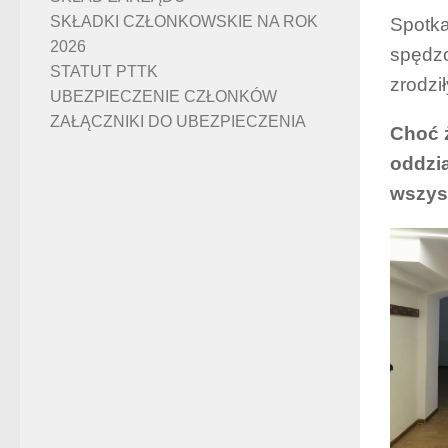
SKŁADKI CZŁONKOWSKIE NA ROK
Spotka
2026
spędzo
STATUT PTTK
zrodził
UBEZPIECZENIE CZŁONKÓW
ZAŁĄCZNIKI DO UBEZPIECZENIA
Choć 
oddzia
wszys