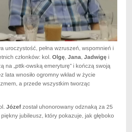
a uroczystość, pełna wzruszeń, wspomnień i
tnich członków: kol.
Olgę
,
Jana
,
Jadwigę
i
dzą na „pttk-owską emeryturę” i kończą swoją
z lata wnosiło ogromny wkład w życie
zjazmem, a przede wszystkim tworząc
ol.
Józef
został uhonorowany odznaką za 25
piękny jubileusz, który pokazuje, jak głęboko