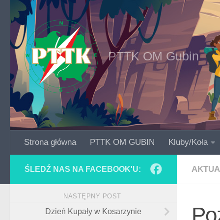
Skip to content
PTTK OM Gubin
Strona główna
PTTK OM GUBIN
Kluby/Koła
AKTUA
ŚLEDŹ NAS NA FACEBOOK'U:
NASTĘPNY POST
Po
Dzień Kupały w Kosarzynie