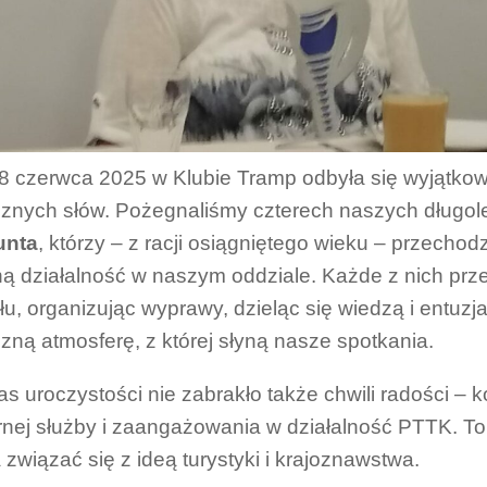
8 czerwca 2025 w Klubie Tramp odbyła się wyjątkow
znych słów. Pożegnaliśmy czterech naszych długole
unta
, którzy – z racji osiągniętego wieku – przecho
ą działalność w naszym oddziale. Każde z nich prze
łu, organizując wyprawy, dzieląc się wiedzą i entu
zną atmosferę, z której słyną nasze spotkania.
s uroczystości nie zabrakło także chwili radości – k
ernej służby i zaangażowania w działalność PTTK. To 
związać się z ideą turystyki i krajoznawstwa.