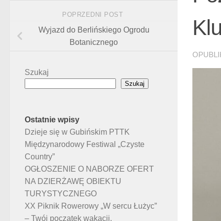
POPRZEDNI POST
Kl
Wyjazd do Berlińskiego Ogrodu
Botanicznego
OPUBL
Szukaj
Szukaj
Ostatnie wpisy
Dzieje się w Gubińskim PTTK
Międzynarodowy Festiwal „Czyste
Country”
OGŁOSZENIE O NABORZE OFERT
NA DZIERŻAWĘ OBIEKTU
TURYSTYCZNEGO
XX Piknik Rowerowy „W sercu Łużyc”
– Twój początek wakacji.