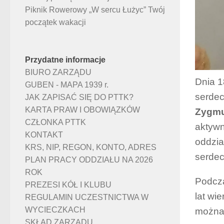
Piknik Rowerowy „W sercu Łużyc” Twój
początek wakacji
Przydatne informacje
BIURO ZARZĄDU
Dnia 1
GUBEN - MAPA 1939 r.
serdec
JAK ZAPISAĆ SIĘ DO PTTK?
KARTA PRAW I OBOWIĄZKÓW
Zygm
CZŁONKA PTTK
aktywn
KONTAKT
oddzia
KRS, NIP, REGON, KONTO, ADRES
serdec
PLAN PRACY ODDZIAŁU NA 2026
ROK
Podcza
PREZESI KÓŁ I KLUBU
lat wi
REGULAMIN UCZESTNICTWA W
WYCIECZKACH
można 
SKŁAD ZARZĄDU