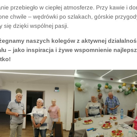
nie przebiegło w ciepłej atmosferze. Przy kawie i
ne chwile – wędrówki po szlakach, górskie przygody, 
y się dzięki wspólnej pasji.
żegnamy naszych kolegów z aktywnej działalnośc
łu – jako inspiracja i żywe wspomnienie najlep
tko!